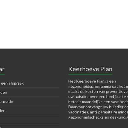
ar
Keerhoeve Plan
Het Keerhoeve Plan is een
 een afspraak
gezondheidsprogramma dat het m
maakt de kosten van preventieve
jden
uw huisdier over een heel jaar te 
ormatie
betaalt maandelijks een vast bedr
Daarvoor ontvangt uw huisdier o
len
vaccinaties, anti-parasitaire midd
gezondheidschecks en deskundig