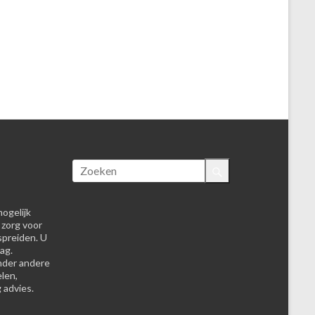
ogelijk
 zorg voor
spreiden. U
ag.
nder andere
elen,
 advies.