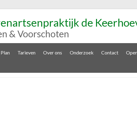
renartsenpraktijk de Keerhoe
en & Voorschoten
 Plan
Tarieven
Over ons
Onderzoek
Contact
Open