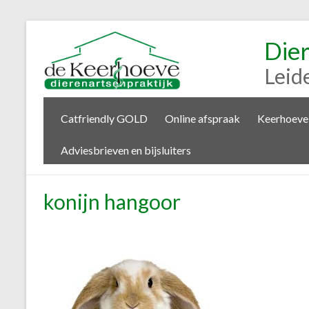
Die
Leid
Catfriendly GOLD
Online afspraak
Keerhoeve
Adviesbrieven en bijsluiters
konijn hangoor