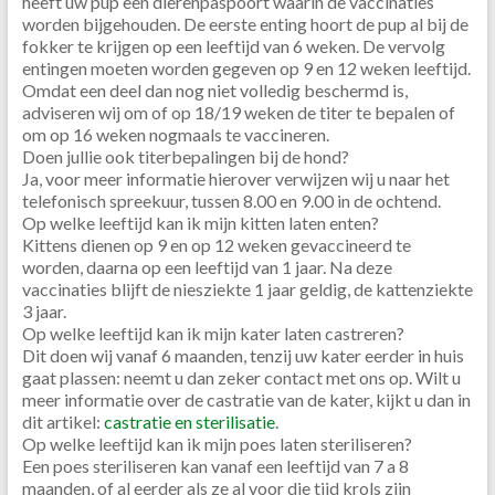
heeft uw pup een dierenpaspoort waarin de vaccinaties
worden bijgehouden. De eerste enting hoort de pup al bij de
fokker te krijgen op een leeftijd van 6 weken. De vervolg
entingen moeten worden gegeven op 9 en 12 weken leeftijd.
Omdat een deel dan nog niet volledig beschermd is,
adviseren wij om of op 18/19 weken de titer te bepalen of
om op 16 weken nogmaals te vaccineren.
Doen jullie ook titerbepalingen bij de hond?
Ja, voor meer informatie hierover verwijzen wij u naar het
telefonisch spreekuur, tussen 8.00 en 9.00 in de ochtend.
Op welke leeftijd kan ik mijn kitten laten enten?
Kittens dienen op 9 en op 12 weken gevaccineerd te
worden, daarna op een leeftijd van 1 jaar. Na deze
vaccinaties blijft de niesziekte 1 jaar geldig, de kattenziekte
3 jaar.
Op welke leeftijd kan ik mijn kater laten castreren?
Dit doen wij vanaf 6 maanden, tenzij uw kater eerder in huis
gaat plassen: neemt u dan zeker contact met ons op. Wilt u
meer informatie over de castratie van de kater, kijkt u dan in
dit artikel:
castratie en sterilisatie
.
Op welke leeftijd kan ik mijn poes laten steriliseren?
Een poes steriliseren kan vanaf een leeftijd van 7 a 8
maanden, of al eerder als ze al voor die tijd krols zijn