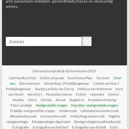
anti-parasitaire middelen, gezondheidschecks en deskundig
advies.
Dierenartsenprakrijk de Keerhoeve 2015
Catfriendly GOLD
Online afspraak
Keerhoeve Plan
Tarieven
Over
ons
Dierenartsen
Marije Baas | Praktijkeigenaar
Colette van Kan |
Praktijkeigenaar
Saartje Lashley-de Clercq
Melissa van Bohemen
Kyra
van Noort
Vera Kars
Paraveterinairen
Esther
Hanneke
Denise
Maaike
Claire
Christa
Anouk
Stagiaires
Routebeschrijving
Foto’s praktijk
Veelgestelde vragen
Huisdier: veel gestelde vragen
Praktijk: veel gestelde vragen
Onderzoek
Laboratoriumonderzoek
Bloedonderzoek
Urineonderzoek
Ontlastingsonderzoek
Digitale
röntgenologie
Röntgenologie algemeen
Röntgenologie tandheelkunde
Echografie
Echografie van het hart
Echografie van de buik
Echo