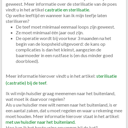
geweest. Meer informatie over de sterilisatie van de poes
vindt u in het artikel
castratie en sterilisatie
.
Op welke leeftijd en wanneer kan ik mijn teefje laten
steriliseren?
De teef moet minimaal eenmaal loops zijn geweest.
Ze moet minimaal één jaar oud zijn.
De operatie wordt bij voorkeur 3 maanden na het
begin van de loopsheid uitgevoerd: de kans op
complicaties is dan het kleinst, aangezien de
baarmoeder in een rustfase is (en dus minder goed
doorbloed).
Meer informatie hierover vindt u in het artikel:
sterilisatie
(castratie) bij de teef
.
Ik wil mijn huisdier graag meenemen naar het buitenland,
wat moet ik daarvoor regelen?
Als u uw huisdier mee wilt nemen naar het buitenland, is er
een aantal zaken, dat u moet regelen en waar u rekening mee
moet houden. Meer informatie hierover staat in het artikel:
met uw huisdier naar het buitenland.
Hoe kan ik het beste urine opvangen bij de kat?