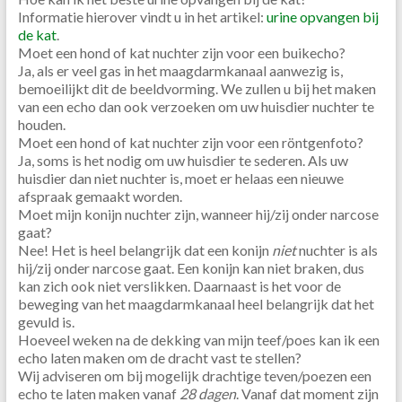
Informatie hierover vindt u in het artikel:
urine opvangen bij
de kat
.
Moet een hond of kat nuchter zijn voor een buikecho?
Ja, als er veel gas in het maagdarmkanaal aanwezig is,
bemoeilijkt dit de beeldvorming. We zullen u bij het maken
van een echo dan ook verzoeken om uw huisdier nuchter te
houden.
Moet een hond of kat nuchter zijn voor een röntgenfoto?
Ja, soms is het nodig om uw huisdier te sederen. Als uw
huisdier dan niet nuchter is, moet er helaas een nieuwe
afspraak gemaakt worden.
Moet mijn konijn nuchter zijn, wanneer hij/zij onder narcose
gaat?
Nee! Het is heel belangrijk dat een konijn
niet
nuchter is als
hij/zij onder narcose gaat. Een konijn kan niet braken, dus
kan zich ook niet verslikken. Daarnaast is het voor de
beweging van het maagdarmkanaal heel belangrijk dat het
gevuld is.
Hoeveel weken na de dekking van mijn teef/poes kan ik een
echo laten maken om de dracht vast te stellen?
Wij adviseren om bij mogelijk drachtige teven/poezen een
echo te laten maken vanaf
28 dagen
. Vanaf dat moment zijn