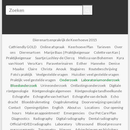
Dierenartsenprakrijk de Keerhoeve 2015
Catfriendly GOLD
Online afspraak
Keerhoeve Plan
Tarieven
Over
ons
Dierenartsen
Marije Baas | Praktijkeigenaar
Colette van Kan |
Praktijkeigenaar
Saartje Lashley-de Clercq
Melissa van Bohemen
Kyra
van Noort
Vera Kars
Paraveterinairen
Esther
Hanneke
Denise
Maaike
Claire
Christa
Anouk
Stagiaires
Routebeschrijving
Foto’s praktijk
Veelgestelde vragen
Huisdier: veel gestelde vragen
Praktijk: veel gestelde vragen
Onderzoek
Laboratoriumonderzoek
Bloedonderzoek
Urineonderzoek
Ontlastingsonderzoek
Digitale
röntgenologie
Röntgenologie algemeen
Röntgenologie tandheelkunde
Echografie
Echografie van het hart
Echografie van de buik
Echo
dracht
Bloeddrukmeting
Oogdrukmeting
Doorverwijzing specialist
Contact
Openingstijden
English
About us
Locations
Our opening
hours
Make an appointment!
Emergencies
Our Pet Care Plan
Diagnostics
Radiography
Digital radiography
Dental radiography
Official HD/ED radiographs
Laboratory
Ultrasound
Blood pressure
measurements
Tonometry
Nieuws
Adviesbrieven en bijsluiters