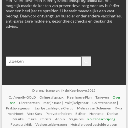
Het Keerhoeve Plan is een gezondheidsprogramma dat het
mogelijk maakt de kosten van preventieve zorg voor uw huisdier
over een heel jaar te spreiden. U betaalt maandelijks een vast
bedrag. Daarvoor ontvangt uw huisdier onder andere vaccinaties,
anti-parasitaire middelen, gezondheidschecks en deskundig
advies.
Dierenartsenprakrijk de Keerhoeve 2015
Catfriendly GOLD
Online afspraak
Keerhoeve Plan
Tarieven
Over
ons
Dierenartsen
Marije Baas | Praktijkeigenaar
Colette van Kan |
Praktijkeigenaar
Saartje Lashley-de Clercq
Melissa van Bohemen
Kyra
van Noort
Vera Kars
Paraveterinairen
Esther
Hanneke
Denise
Maaike
Claire
Christa
Anouk
Stagiaires
Routebeschrijving
Foto’s praktijk
Veelgestelde vragen
Huisdier: veel gestelde vragen