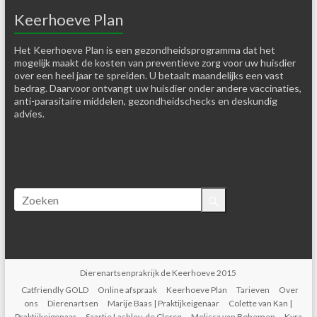
Keerhoeve Plan
Het Keerhoeve Plan is een gezondheidsprogramma dat het
mogelijk maakt de kosten van preventieve zorg voor uw huisdier
over een heel jaar te spreiden. U betaalt maandelijks een vast
bedrag. Daarvoor ontvangt uw huisdier onder andere vaccinaties,
anti-parasitaire middelen, gezondheidschecks en deskundig
advies.
Dierenartsenprakrijk de Keerhoeve 2015
Catfriendly GOLD
Online afspraak
Keerhoeve Plan
Tarieven
Over
ons
Dierenartsen
Marije Baas | Praktijkeigenaar
Colette van Kan |
Praktijkeigenaar
Saartje Lashley-de Clercq
Melissa van Bohemen
Kyra