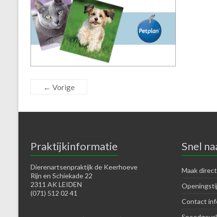
← Vorige
Praktijkinformatie
Snel na
Dierenartsenpraktijk de Keerhoeve
Maak direct
Rijn en Schiekade 22
2311 AK LEIDEN
Openingsti
(071) 512 02 41
Contact inf
Spoedgeval