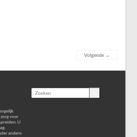
Volgende →
ogelijk
 zorg voor
spreiden. U
ag.
nder andere