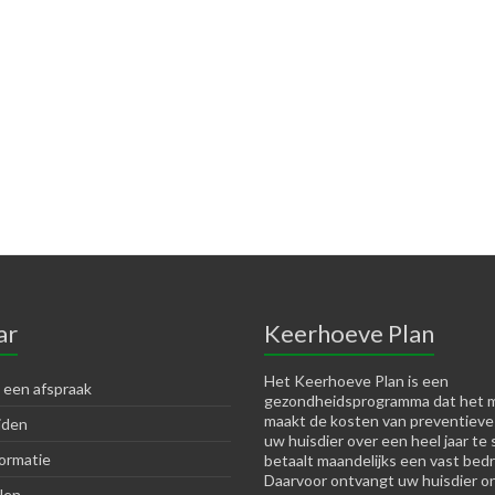
ar
Keerhoeve Plan
Het Keerhoeve Plan is een
 een afspraak
gezondheidsprogramma dat het m
maakt de kosten van preventieve
jden
uw huisdier over een heel jaar te 
ormatie
betaalt maandelijks een vast bedr
Daarvoor ontvangt uw huisdier o
len