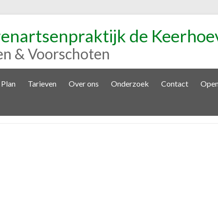
renartsenpraktijk de Keerhoe
en & Voorschoten
 Plan
Tarieven
Over ons
Onderzoek
Contact
Open