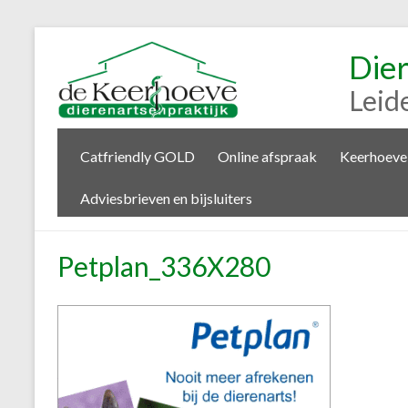
Die
Leid
Catfriendly GOLD
Online afspraak
Keerhoeve
Adviesbrieven en bijsluiters
Petplan_336X280