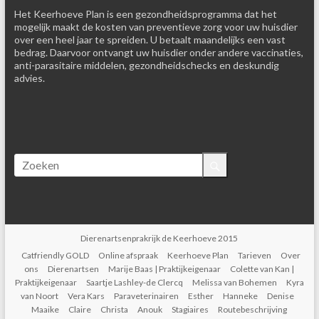
Het Keerhoeve Plan is een gezondheidsprogramma dat het
mogelijk maakt de kosten van preventieve zorg voor uw huisdier
over een heel jaar te spreiden. U betaalt maandelijks een vast
bedrag. Daarvoor ontvangt uw huisdier onder andere vaccinaties,
anti-parasitaire middelen, gezondheidschecks en deskundig
advies.
Dierenartsenprakrijk de Keerhoeve 2015
Catfriendly GOLD
Online afspraak
Keerhoeve Plan
Tarieven
Over
ons
Dierenartsen
Marije Baas | Praktijkeigenaar
Colette van Kan |
Praktijkeigenaar
Saartje Lashley-de Clercq
Melissa van Bohemen
Kyra
van Noort
Vera Kars
Paraveterinairen
Esther
Hanneke
Denise
Maaike
Claire
Christa
Anouk
Stagiaires
Routebeschrijving