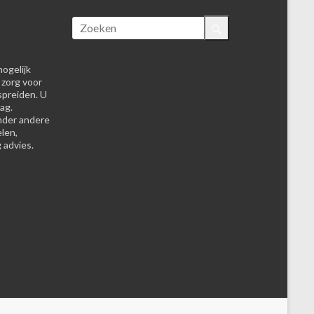
ogelijk
 zorg voor
spreiden. U
ag.
nder andere
elen,
 advies.