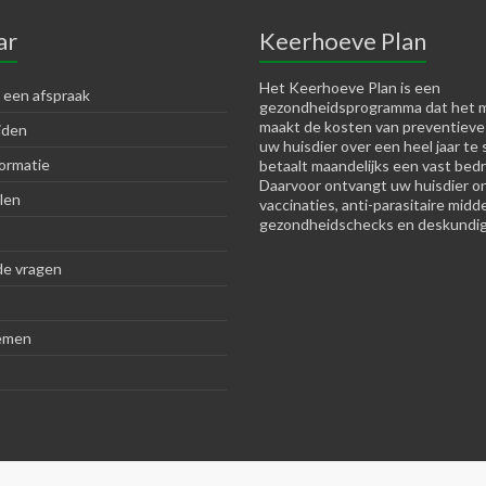
ar
Keerhoeve Plan
Het Keerhoeve Plan is een
 een afspraak
gezondheidsprogramma dat het m
maakt de kosten van preventieve
jden
uw huisdier over een heel jaar te 
ormatie
betaalt maandelijks een vast bedr
Daarvoor ontvangt uw huisdier o
len
vaccinaties, anti-parasitaire midd
gezondheidschecks en deskundig
de vragen
emen