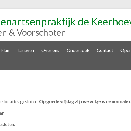
renartsenpraktijk de Keerhoe
en & Voorschoten
 Plan
Tarieven
Over ons
Onderzoek
Contact
Open
 locaties gesloten.
Op goede vrijdag zijn we volgens de normale o
ar.
esloten.