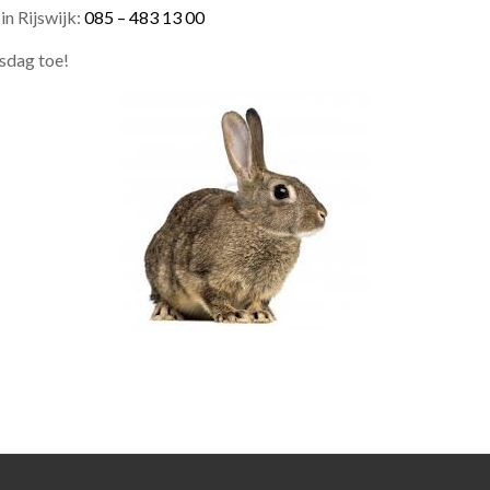
in Rijswijk:
085 – 483 13 00
sdag toe!