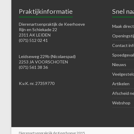
Praktijkinformatie
Snel na
Dierenartsenpraktijk de Keerhoeve
Maak direct
Rijn en Schiekade 22
2311 AK LEIDEN
Openingsti
(071) 512 02 41
Contact inf
Spoedgeval
Leidseweg 229b (Nicolaespad)
2253 JA VOORSCHOTEN
Nieuws
(071) 561 38 36
Veelgestel
K.v.K. nr. 27359770
Artikelen
Afscheid n
Webshop
Dierenartsenprakrijk de Keerhoeve 2015