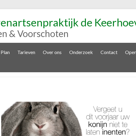
renartsenpraktijk de Keerhoe
en & Voorschoten
 Plan
Tarieven
Over ons
Onderzoek
Contact
Open