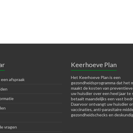
ar
Keerhoeve Plan
Het Keerhoeve Plan is een
 een afspraak
gezondheidsprogramma dat het m
maakt de kosten van preventieve
jden
uw huisdier over een heel jaar te 
ormatie
betaalt maandelijks een vast bedr
Daarvoor ontvangt uw huisdier o
len
vaccinaties, anti-parasitaire midd
gezondheidschecks en deskundig
de vragen