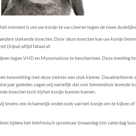
it hét moment is om uw konijn te vaccineren tegen de twee dodeli
 andere stekende insecten. Door deze insecten kan uw konijn be
 (bijna) altijd fataal af.
ijnen tegen VHD en Myxomatose te beschermen. Deze inenting hoe
een besmetting met deze ziektes een stuk kleiner. Desalniettemin 
al jaar geleden zagen wij namelijk dat ook binnenshuis levende k
de insecten toch bij het konijn kunnen komen.
ij tevens een lichamelijk onderzoek van het konijn om te kijken of 
ken tijdens het telefonisch spreekuur (maandag t/m zaterdag tuss