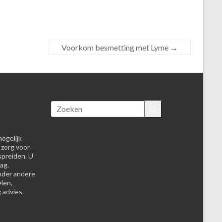
Voorkom besmetting met Lyme
→
ogelijk
 zorg voor
spreiden. U
ag.
nder andere
elen,
 advies.