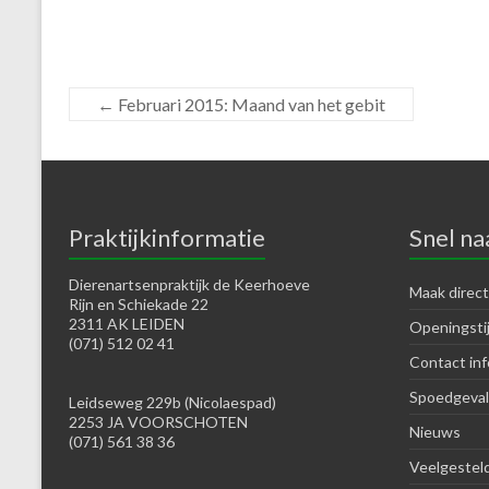
←
Februari 2015: Maand van het gebit
Praktijkinformatie
Snel na
Dierenartsenpraktijk de Keerhoeve
Maak direct
Rijn en Schiekade 22
2311 AK LEIDEN
Openingsti
(071) 512 02 41
Contact inf
Spoedgeval
Leidseweg 229b (Nicolaespad)
2253 JA VOORSCHOTEN
Nieuws
(071) 561 38 36
Veelgestel