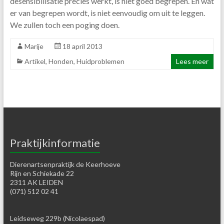
desensibilisatie precies werkt, is niet goed begrepen. En wat
er van begrepen wordt, is niet eenvoudig om uit te leggen.
We zullen toch een poging doen.
Marije
18 april 2013
Artikel
,
Honden
,
Huidproblemen
Lees meer
Praktijkinformatie
Dierenartsenpraktijk de Keerhoeve
Rijn en Schiekade 22
2311 AK LEIDEN
(071) 512 02 41
Leidseweg 229b (Nicolaespad)