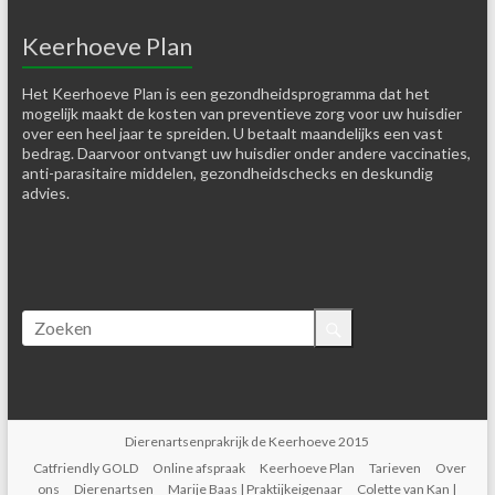
Keerhoeve Plan
Het Keerhoeve Plan is een gezondheidsprogramma dat het
mogelijk maakt de kosten van preventieve zorg voor uw huisdier
over een heel jaar te spreiden. U betaalt maandelijks een vast
bedrag. Daarvoor ontvangt uw huisdier onder andere vaccinaties,
anti-parasitaire middelen, gezondheidschecks en deskundig
advies.
Dierenartsenprakrijk de Keerhoeve 2015
Catfriendly GOLD
Online afspraak
Keerhoeve Plan
Tarieven
Over
ons
Dierenartsen
Marije Baas | Praktijkeigenaar
Colette van Kan |