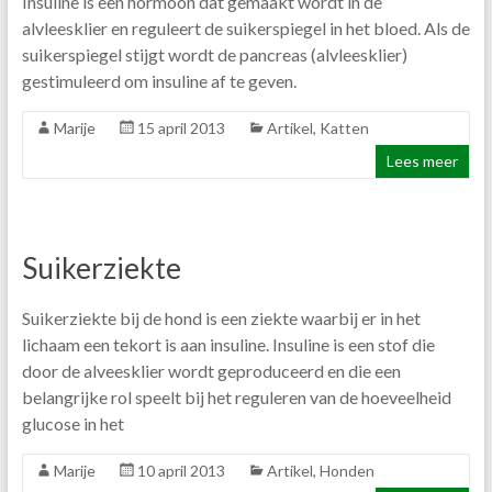
Insuline is een hormoon dat gemaakt wordt in de
alvleesklier en reguleert de suikerspiegel in het bloed. Als de
suikerspiegel stijgt wordt de pancreas (alvleesklier)
gestimuleerd om insuline af te geven.
Marije
15 april 2013
Artikel
,
Katten
Lees meer
Suikerziekte
Suikerziekte bij de hond is een ziekte waarbij er in het
lichaam een tekort is aan insuline. Insuline is een stof die
door de alveesklier wordt geproduceerd en die een
belangrijke rol speelt bij het reguleren van de hoeveelheid
glucose in het
Marije
10 april 2013
Artikel
,
Honden