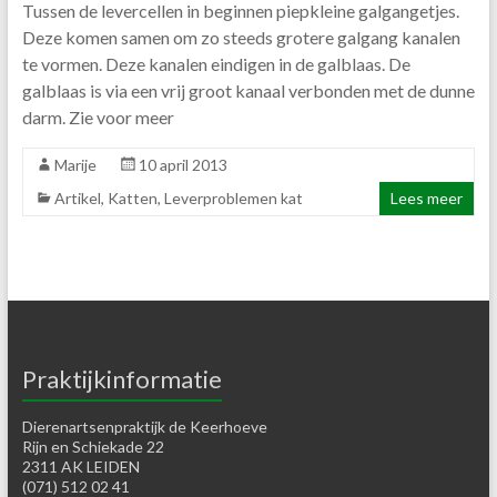
Tussen de levercellen in beginnen piepkleine galgangetjes.
Deze komen samen om zo steeds grotere galgang kanalen
te vormen. Deze kanalen eindigen in de galblaas. De
galblaas is via een vrij groot kanaal verbonden met de dunne
darm. Zie voor meer
Marije
10 april 2013
Artikel
,
Katten
,
Leverproblemen kat
Lees meer
Praktijkinformatie
Dierenartsenpraktijk de Keerhoeve
Rijn en Schiekade 22
2311 AK LEIDEN
(071) 512 02 41