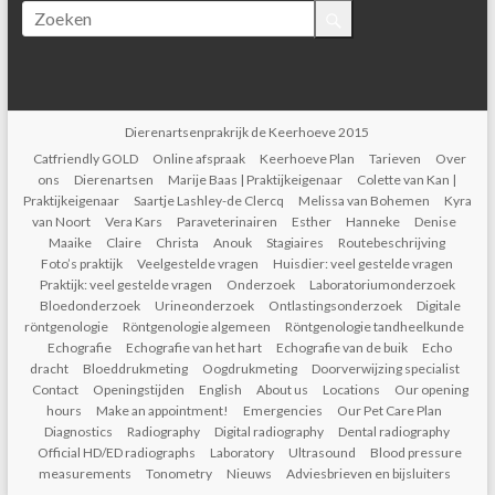
Dierenartsenprakrijk de Keerhoeve 2015
Catfriendly GOLD
Online afspraak
Keerhoeve Plan
Tarieven
Over
ons
Dierenartsen
Marije Baas | Praktijkeigenaar
Colette van Kan |
Praktijkeigenaar
Saartje Lashley-de Clercq
Melissa van Bohemen
Kyra
van Noort
Vera Kars
Paraveterinairen
Esther
Hanneke
Denise
Maaike
Claire
Christa
Anouk
Stagiaires
Routebeschrijving
Foto’s praktijk
Veelgestelde vragen
Huisdier: veel gestelde vragen
Praktijk: veel gestelde vragen
Onderzoek
Laboratoriumonderzoek
Bloedonderzoek
Urineonderzoek
Ontlastingsonderzoek
Digitale
röntgenologie
Röntgenologie algemeen
Röntgenologie tandheelkunde
Echografie
Echografie van het hart
Echografie van de buik
Echo
dracht
Bloeddrukmeting
Oogdrukmeting
Doorverwijzing specialist
Contact
Openingstijden
English
About us
Locations
Our opening
hours
Make an appointment!
Emergencies
Our Pet Care Plan
Diagnostics
Radiography
Digital radiography
Dental radiography
Official HD/ED radiographs
Laboratory
Ultrasound
Blood pressure
measurements
Tonometry
Nieuws
Adviesbrieven en bijsluiters