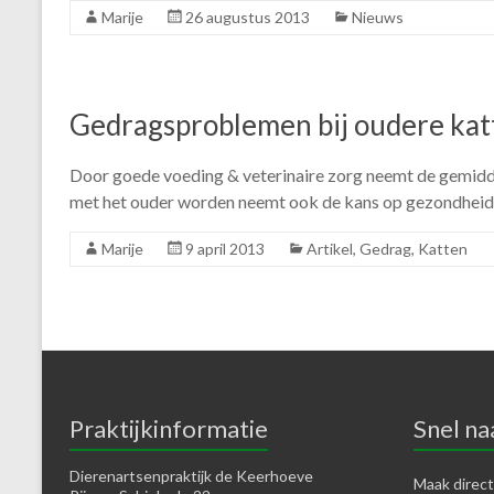
Marije
26 augustus 2013
Nieuws
Gedragsproblemen bij oudere kat
Door goede voeding & veterinaire zorg neemt de gemiddel
met het ouder worden neemt ook de kans op gezondhei
Marije
9 april 2013
Artikel
,
Gedrag
,
Katten
Praktijkinformatie
Snel na
Dierenartsenpraktijk de Keerhoeve
Maak direct