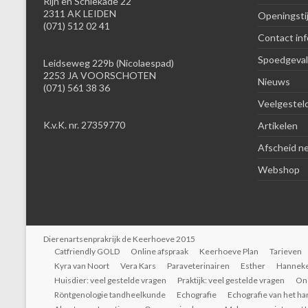
Rijn en Schiekade 22
2311 AK LEIDEN
Openingsti
(071) 512 02 41
Contact inf
Spoedgeval
Leidseweg 229b (Nicolaespad)
2253 JA VOORSCHOTEN
Nieuws
(071) 561 38 36
Veelgestel
K.v.K. nr. 27359770
Artikelen
Afscheid n
Webshop
Dierenartsenprakrijk de Keerhoeve 2015
Catfriendly GOLD
Online afspraak
Keerhoeve Plan
Tarieven
Kyra van Noort
Vera Kars
Paraveterinairen
Esther
Hannek
Huisdier: veel gestelde vragen
Praktijk: veel gestelde vragen
On
Röntgenologie tandheelkunde
Echografie
Echografie van het ha