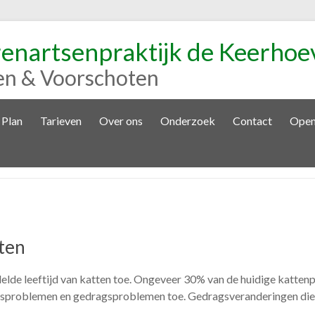
renartsenpraktijk de Keerhoe
en & Voorschoten
 Plan
Tarieven
Over ons
Onderzoek
Contact
Open
ten
de leeftijd van katten toe. Ongeveer 30% van de huidige kattenpo
dsproblemen en gedragsproblemen toe. Gedragsveranderingen die