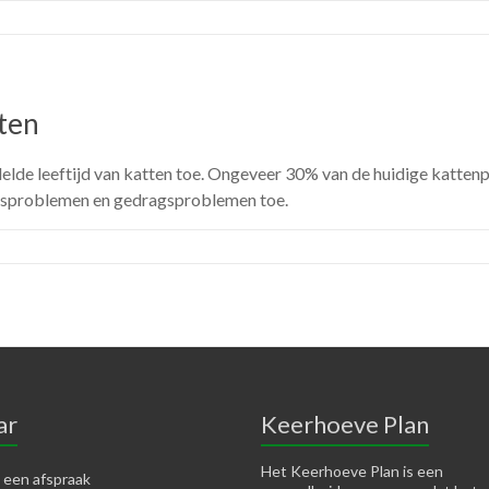
ten
de leeftijd van katten toe. Ongeveer 30% van de huidige kattenpo
dsproblemen en gedragsproblemen toe.
ar
Keerhoeve Plan
Het Keerhoeve Plan is een
 een afspraak