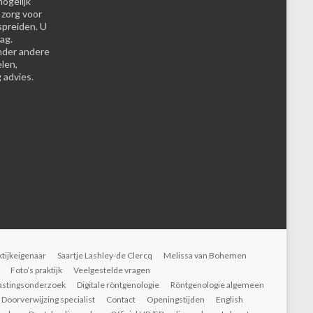
ogelijk
 zorg voor
spreiden. U
ag.
nder andere
elen,
 advies.
ktijkeigenaar
Saartje Lashley-de Clercq
Melissa van Bohemen
Foto’s praktijk
Veelgestelde vragen
astingsonderzoek
Digitale röntgenologie
Röntgenologie algemeen
Doorverwijzing specialist
Contact
Openingstijden
English