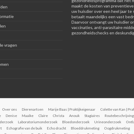
gezondheidsprogramma dat het m
maakt de kosten van preventieve
jden
uw huisdier over een heel jaar te 
ormatie
betaalt maandelijks een vast bedr
Daarvoor ontvangt uw huisdier o
len
vaccinaties, anti-parasitaire midd
gezondheidschecks en deskundig
de vragen
emen
Over ons
Dierenartsen
Marije Baas | Praktijkeigenaar
Colette van Kan | Pra
e
Denise
Maaike
Claire
Christa
Anouk
Stagiaires
Routebeschrijving
derzoek
Laboratoriumonderzoek
Bloedonderzoek
Urineonderzoek
Ontl
rt
Echografie van de buik
Echo dracht
Bloeddrukmeting
Oogdrukmeting