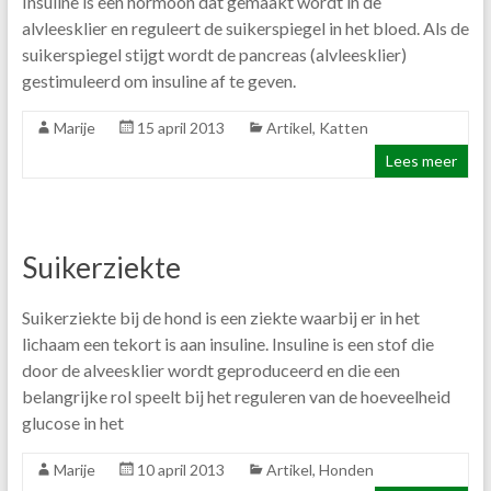
Insuline is een hormoon dat gemaakt wordt in de
alvleesklier en reguleert de suikerspiegel in het bloed. Als de
suikerspiegel stijgt wordt de pancreas (alvleesklier)
gestimuleerd om insuline af te geven.
Marije
15 april 2013
Artikel
,
Katten
Lees meer
Suikerziekte
Suikerziekte bij de hond is een ziekte waarbij er in het
lichaam een tekort is aan insuline. Insuline is een stof die
door de alveesklier wordt geproduceerd en die een
belangrijke rol speelt bij het reguleren van de hoeveelheid
glucose in het
Marije
10 april 2013
Artikel
,
Honden