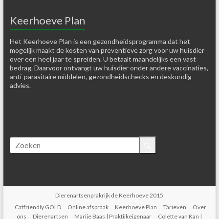
Keerhoeve Plan
Het Keerhoeve Plan is een gezondheidsprogramma dat het
mogelijk maakt de kosten van preventieve zorg voor uw huisdier
over een heel jaar te spreiden. U betaalt maandelijks een vast
bedrag. Daarvoor ontvangt uw huisdier onder andere vaccinaties,
anti-parasitaire middelen, gezondheidschecks en deskundig
advies.
Dierenartsenprakrijk de Keerhoeve 2015
Catfriendly GOLD
Online afspraak
Keerhoeve Plan
Tarieven
Over
ons
Dierenartsen
Marije Baas | Praktijkeigenaar
Colette van Kan |