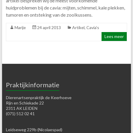
artikel bespreken wij de meest voorkomende
huidproblemen bij de cavia: mijten, schimmel, kale plekken,
tumoren en ontsteking van de zoolkussens.
Marije
24 april 2013
Artikel
,
Cavia's
Lees meer
Praktijkinformatie
Dierenartsenpraktijk de Keerhoeve
Rijn en Schiekade 22
2311 AK LEIDEN
(071) 512 02 41
Leidseweg 229b (Nicolaespad)