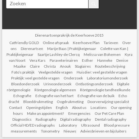
Dierenartsenprakrijk de Keerhoeve 2015
Catfriendly GOLD
Online afspraak
Keerhoeve Plan
Tarieven
Over
ons
Dierenartsen
Marije Baas | Praktijkeigenaar
Colette van Kan |
Praktijkeigenaar
Saartje Lashley-de Clercq
Melissa van Bohemen
Kyra
van Noort
Vera Kars
Paraveterinairen
Esther
Hanneke
Denise
Maaike
Claire
Christa
Anouk
Stagiaires
Routebeschrijving
Foto’s praktijk
Veelgestelde vragen
Huisdier: veel gestelde vragen
Praktijk: veel gestelde vragen
Onderzoek
Laboratoriumonderzoek
Bloedonderzoek
Urineonderzoek
Ontlastingsonderzoek
Digitale
röntgenologie
Röntgenologie algemeen
Röntgenologie tandheelkunde
Echografie
Echografie van het hart
Echografie van de buik
Echo
dracht
Bloeddrukmeting
Oogdrukmeting
Doorverwijzing specialist
Contact
Openingstijden
English
About us
Locations
Our opening
hours
Make an appointment!
Emergencies
Our Pet Care Plan
Diagnostics
Radiography
Digital radiography
Dental radiography
Official HD/ED radiographs
Laboratory
Ultrasound
Blood pressure
measurements
Tonometry
Nieuws
Adviesbrieven en bijsluiters