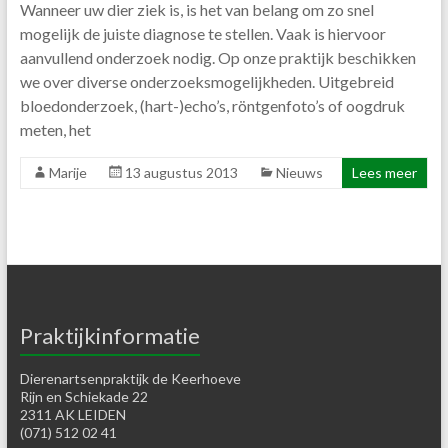
Wanneer uw dier ziek is, is het van belang om zo snel
mogelijk de juiste diagnose te stellen. Vaak is hiervoor
aanvullend onderzoek nodig. Op onze praktijk beschikken
we over diverse onderzoeksmogelijkheden. Uitgebreid
bloedonderzoek, (hart-)echo’s, röntgenfoto’s of oogdruk
meten, het
Marije
13 augustus 2013
Nieuws
Lees meer
Praktijkinformatie
Dierenartsenpraktijk de Keerhoeve
Rijn en Schiekade 22
2311 AK LEIDEN
(071) 512 02 41