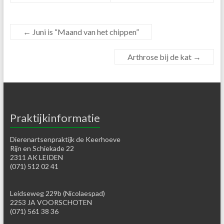
←
Juni is “Maand van het chippen”
Arthrose bij de kat
→
Praktijkinformatie
Dierenartsenpraktijk de Keerhoeve
Rijn en Schiekade 22
2311 AK LEIDEN
(071) 512 02 41
Leidseweg 229b (Nicolaespad)
2253 JA VOORSCHOTEN
(071) 561 38 36