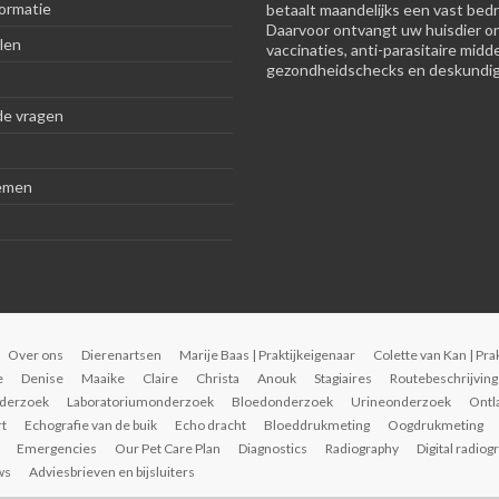
ormatie
betaalt maandelijks een vast bedr
Daarvoor ontvangt uw huisdier o
len
vaccinaties, anti-parasitaire midd
gezondheidschecks en deskundig
de vragen
emen
Over ons
Dierenartsen
Marije Baas | Praktijkeigenaar
Colette van Kan | Pra
e
Denise
Maaike
Claire
Christa
Anouk
Stagiaires
Routebeschrijving
derzoek
Laboratoriumonderzoek
Bloedonderzoek
Urineonderzoek
Ontl
rt
Echografie van de buik
Echo dracht
Bloeddrukmeting
Oogdrukmeting
Emergencies
Our Pet Care Plan
Diagnostics
Radiography
Digital radiog
ws
Adviesbrieven en bijsluiters