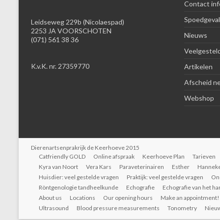
Contact inf
Spoedgeval
Leidseweg 229b (Nicolaespad)
2253 JA VOORSCHOTEN
Nieuws
(071) 561 38 36
Veelgestel
K.v.K. nr. 27359770
Artikelen
Afscheid n
Webshop
Dierenartsenprakrijk de Keerhoeve 2015
Catfriendly GOLD
Online afspraak
Keerhoeve Plan
Tarieven
Kyra van Noort
Vera Kars
Paraveterinairen
Esther
Hannek
Huisdier: veel gestelde vragen
Praktijk: veel gestelde vragen
On
Röntgenologie tandheelkunde
Echografie
Echografie van het ha
About us
Locations
Our opening hours
Make an appointment!
Ultrasound
Blood pressure measurements
Tonometry
Nieu