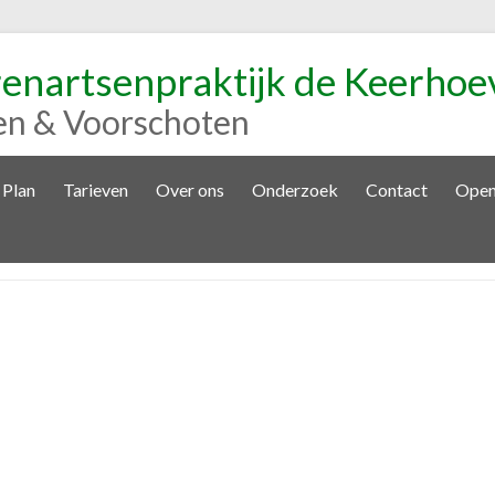
renartsenpraktijk de Keerhoe
en & Voorschoten
 Plan
Tarieven
Over ons
Onderzoek
Contact
Open