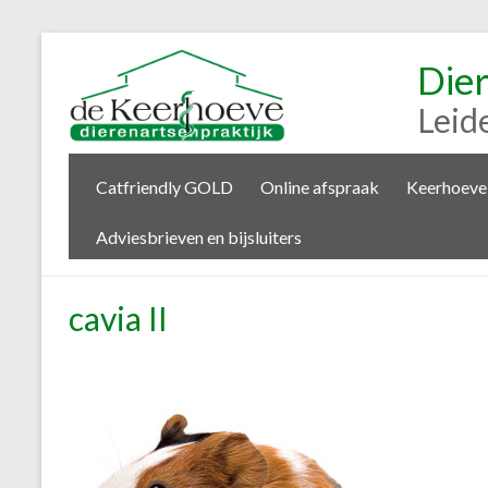
Die
Leid
Catfriendly GOLD
Online afspraak
Keerhoeve
Adviesbrieven en bijsluiters
cavia II