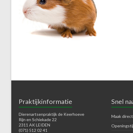
Praktijkinformatie
Snel na
Dierenartsenpraktijk de Keerhoeve
Maak direct
Rijn en Schiekade 22
2311 AK LEIDEN
Openingsti
(071) 512 02 41