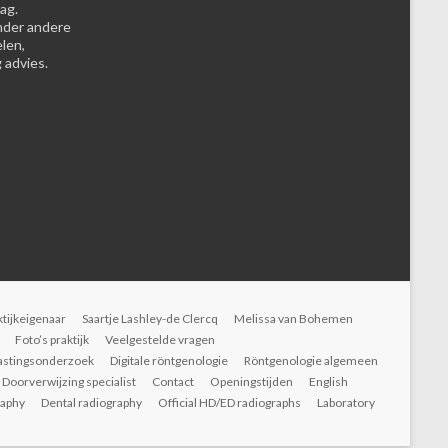
ag.
nder andere
elen,
 advies.
ktijkeigenaar
Saartje Lashley-de Clercq
Melissa van Bohemen
Foto’s praktijk
Veelgestelde vragen
astingsonderzoek
Digitale röntgenologie
Röntgenologie algemeen
Doorverwijzing specialist
Contact
Openingstijden
English
raphy
Dental radiography
Official HD/ED radiographs
Laboratory