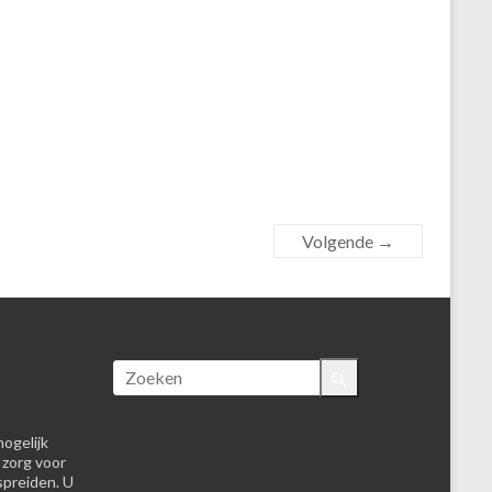
Volgende →
ogelijk
 zorg voor
spreiden. U