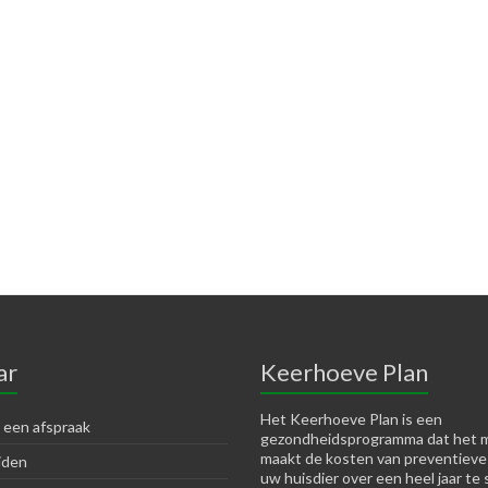
ar
Keerhoeve Plan
Het Keerhoeve Plan is een
 een afspraak
gezondheidsprogramma dat het m
maakt de kosten van preventieve
jden
uw huisdier over een heel jaar te 