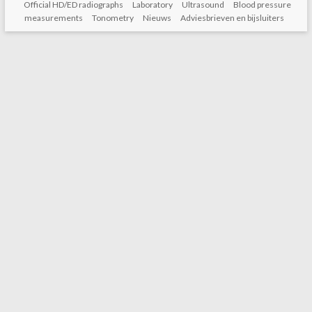
Official HD/ED radiographs
Laboratory
Ultrasound
Blood pressure
measurements
Tonometry
Nieuws
Adviesbrieven en bijsluiters