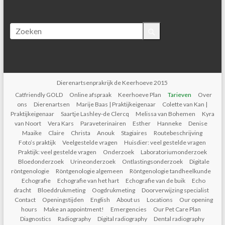
Dierenartsenprakrijk de Keerhoeve 2015
Catfriendly GOLD
Online afspraak
Keerhoeve Plan
Tarieven
Over
ons
Dierenartsen
Marije Baas | Praktijkeigenaar
Colette van Kan |
Praktijkeigenaar
Saartje Lashley-de Clercq
Melissa van Bohemen
Kyra
van Noort
Vera Kars
Paraveterinairen
Esther
Hanneke
Denise
Maaike
Claire
Christa
Anouk
Stagiaires
Routebeschrijving
Foto’s praktijk
Veelgestelde vragen
Huisdier: veel gestelde vragen
Praktijk: veel gestelde vragen
Onderzoek
Laboratoriumonderzoek
Bloedonderzoek
Urineonderzoek
Ontlastingsonderzoek
Digitale
röntgenologie
Röntgenologie algemeen
Röntgenologie tandheelkunde
Echografie
Echografie van het hart
Echografie van de buik
Echo
dracht
Bloeddrukmeting
Oogdrukmeting
Doorverwijzing specialist
Contact
Openingstijden
English
About us
Locations
Our opening
hours
Make an appointment!
Emergencies
Our Pet Care Plan
Diagnostics
Radiography
Digital radiography
Dental radiography