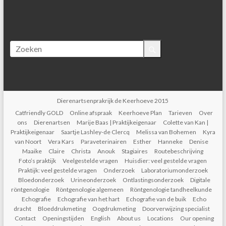
Dierenartsenprakrijk de Keerhoeve 2015
Catfriendly GOLD
Online afspraak
Keerhoeve Plan
Tarieven
Over
ons
Dierenartsen
Marije Baas | Praktijkeigenaar
Colette van Kan |
Praktijkeigenaar
Saartje Lashley-de Clercq
Melissa van Bohemen
Kyra
van Noort
Vera Kars
Paraveterinairen
Esther
Hanneke
Denise
Maaike
Claire
Christa
Anouk
Stagiaires
Routebeschrijving
Foto’s praktijk
Veelgestelde vragen
Huisdier: veel gestelde vragen
Praktijk: veel gestelde vragen
Onderzoek
Laboratoriumonderzoek
Bloedonderzoek
Urineonderzoek
Ontlastingsonderzoek
Digitale
röntgenologie
Röntgenologie algemeen
Röntgenologie tandheelkunde
Echografie
Echografie van het hart
Echografie van de buik
Echo
dracht
Bloeddrukmeting
Oogdrukmeting
Doorverwijzing specialist
Contact
Openingstijden
English
About us
Locations
Our opening