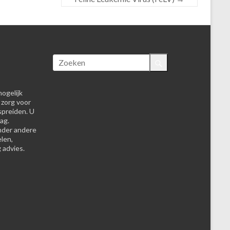
ogelijk
 zorg voor
spreiden. U
ag.
nder andere
elen,
 advies.