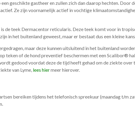
een geschikte gastheer en zullen zich dan daarop hechten. Door de
tief. Ze zijn voornamelijk actief in vochtige klimaatomstandighed
, is de teek Dermacentor reticularis. Deze teek komt voor in trop
jn in het buitenland geweest, maar er bestaat dus een kleine kan
rgedragen, maar deze kunnen uitsluitend in het buitenland worden
en op teken of de hond preventief beschermen met een Scalibor® h
rdt gedood voordat deze de tijd heeft gehad om de ziekte over te
iekte van Lyme,
lees hier
meer hierover.
artsen bereiken tijdens het telefonisch spreekuur (maandag t/m z
n.