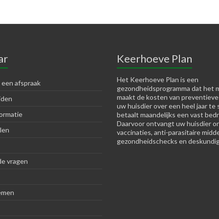
ar
Keerhoeve Plan
Het Keerhoeve Plan is een
 een afspraak
gezondheidsprogramma dat het m
maakt de kosten van preventieve
jden
uw huisdier over een heel jaar te 
ormatie
betaalt maandelijks een vast bedr
Daarvoor ontvangt uw huisdier o
len
vaccinaties, anti-parasitaire midd
gezondheidschecks en deskundig
de vragen
emen