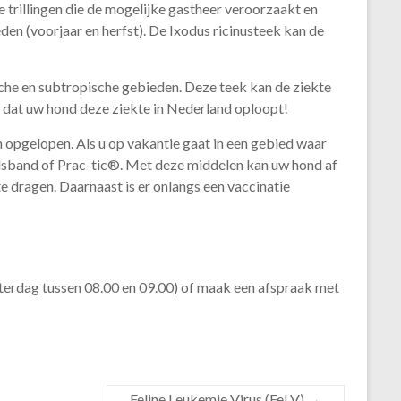
 trillingen die de mogelijke gastheer veroorzaakt en
en (voorjaar en herfst). De Ixodus ricinusteek kan de
ische en subtropische gebieden. Deze teek kan de ziekte
s dat uw hond deze ziekte in Nederland oploopt!
 opgelopen. Als u op vakantie gaat in een gebied waar
alsband of Prac-tic®. Met deze middelen kan uw hond af
 dragen. Daarnaast is er onlangs een vaccinatie
aterdag tussen 08.00 en 09.00) of maak een afspraak met
Feline Leukemie Virus (FeLV)
→