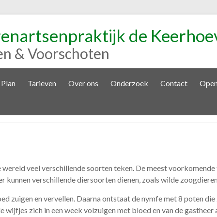
renartsenpraktijk de Keerhoe
en & Voorschoten
 Plan
Tarieven
Over ons
Onderzoek
Contact
Open
 wereld veel verschillende soorten teken. De meest voorkomende tee
r kunnen verschillende diersoorten dienen, zoals wilde zoogdieren
bloed zuigen en vervellen. Daarna ontstaat de nymfe met 8 poten di
 wijfjes zich in een week volzuigen met bloed en van de gastheer a