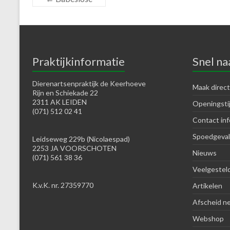
Praktijkinformatie
Snel na
Dierenartsenpraktijk de Keerhoeve
Maak direct
Rijn en Schiekade 22
2311 AK LEIDEN
Openingsti
(071) 512 02 41
Contact inf
Spoedgeval
Leidseweg 229b (Nicolaespad)
2253 JA VOORSCHOTEN
Nieuws
(071) 561 38 36
Veelgestel
K.v.K. nr. 27359770
Artikelen
Afscheid n
Webshop