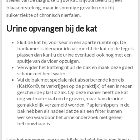
blaasontsteking, maar in sommige gevallen ook bij
suikerziekte of chronisch nierfalen.
Urine opvangen bij de kat
Sluit de kat bij voorkeur in een aparte ruimte op. De
badkamer is hiervoor ideaal: mocht de kat op de tegels
plassen dan kunt u de urine eventueel ook nog met een
spuitje van de vloer opzuigen.
Verwijder het kattengrit uit de bak en maak deze goed
schoon met heet water.
Vul de bak met speciale niet absorberende korrels
(KatKor®, te verkrijgen op de praktijk) of een in repen
gescheurde plastic zak. Op deze manier heeft de kat
nog wel materiaal om te graven, maar kan de urine
gemakkelijk verzameld worden. Papiersnippers in de
bak hebben als nadeel dat ze als een filter kunnen
werken waardoor het urine onderzoek niet geheel
betrouwbaar is.
Lukt het opvangen van urine bij de kat niet thuis, dan kunt u