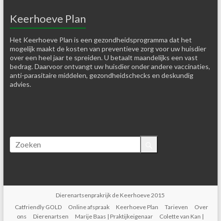
Keerhoeve Plan
Het Keerhoeve Plan is een gezondheidsprogramma dat het
mogelijk maakt de kosten van preventieve zorg voor uw huisdier
over een heel jaar te spreiden. U betaalt maandelijks een vast
bedrag. Daarvoor ontvangt uw huisdier onder andere vaccinaties,
anti-parasitaire middelen, gezondheidschecks en deskundig
advies.
Dierenartsenprakrijk de Keerhoeve 2015
Catfriendly GOLD
Online afspraak
Keerhoeve Plan
Tarieven
Over
ons
Dierenartsen
Marije Baas | Praktijkeigenaar
Colette van Kan |