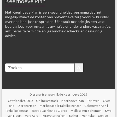
Keerhoeve Plan
Het Keerhoeve Plan is een gezondheidsprogramma dat het
mogelijk maakt de kosten van preventieve zorg voor uw huisdier
over een heel jaar te spreiden. U betaalt maandelijks een vast
bedrag. Daarvoor ontvangt uw huisdier onder andere vaccinaties,
anti-parasitaire middelen, gezondheidschecks en deskundig
advies.
Dierenartsenprakrijk de Keerhoeve 2015
Catfriendly GOLD
Online afspraak
Keerhoeve Plan
Tarieven
Over
ons
Dierenartsen
Marije Baas | Praktijkeigenaar
Colette van Kan |
Praktijkeigenaar
Saartje Lashley-de Clercq
Melissa van Bohemen
Kyra
van Noort
Vera Kars
Paraveterinairen
Esther
Hanneke
Denise