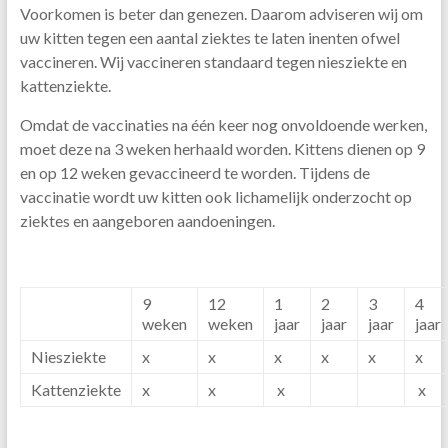
Voorkomen is beter dan genezen. Daarom adviseren wij om
uw kitten tegen een aantal ziektes te laten inenten ofwel
vaccineren. Wij vaccineren standaard tegen niesziekte en
kattenziekte.
Omdat de vaccinaties na één keer nog onvoldoende werken,
moet deze na 3 weken herhaald worden. Kittens dienen op 9
en op 12 weken gevaccineerd te worden. Tijdens de
vaccinatie wordt uw kitten ook lichamelijk onderzocht op
ziektes en aangeboren aandoeningen.
9
12
1
2
3
4
weken
weken
jaar
jaar
jaar
jaar
Niesziekte
x
x
x
x
x
x
Kattenziekte
x
x
x
x