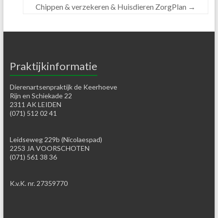
Chippen & verzekeren & Huisdieren ZorgPlan
→
Praktijkinformatie
Dierenartsenpraktijk de Keerhoeve
Rijn en Schiekade 22
2311 AK LEIDEN
(071) 512 02 41
Leidseweg 229b (Nicolaespad)
2253 JA VOORSCHOTEN
(071) 561 38 36
K.v.K. nr. 27359770