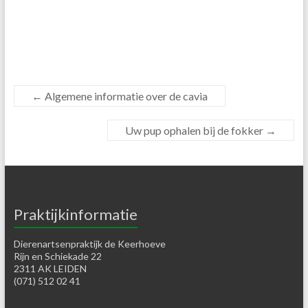
←
Algemene informatie over de cavia
Uw pup ophalen bij de fokker
→
Praktijkinformatie
Dierenartsenpraktijk de Keerhoeve
Rijn en Schiekade 22
2311 AK LEIDEN
(071) 512 02 41