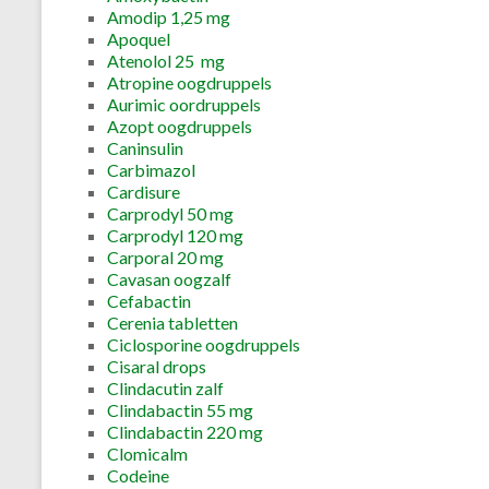
Amodip 1,25 mg
Apoquel
Atenolol 25 mg
Atropine oogdruppels
Aurimic oordruppels
Azopt oogdruppels
Caninsulin
Carbimazol
Cardisure
Carprodyl 50 mg
Carprodyl 120 mg
Carporal 20 mg
Cavasan oogzalf
Cefabactin
Cerenia tabletten
Ciclosporine oogdruppels
Cisaral drops
Clindacutin zalf
Clindabactin 55 mg
Clindabactin 220 mg
Clomicalm
Codeine