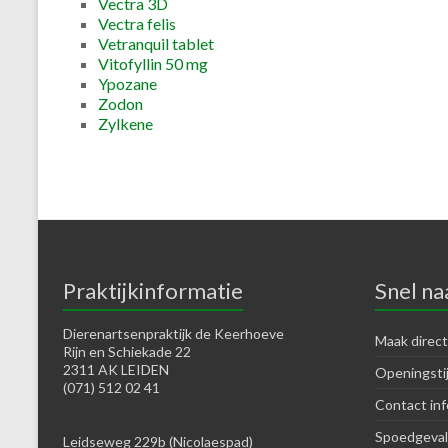
Vectra 3D
Vectra felis
Vetranquil tablet
Vitofyllin 50 mg
Ypozane
Zodon
Zylkene
Praktijkinformatie
Snel na
Dierenartsenpraktijk de Keerhoeve
Maak direct
Rijn en Schiekade 22
2311 AK LEIDEN
Openingsti
(071) 512 02 41
Contact inf
Spoedgeval
Leidseweg 229b (Nicolaespad)