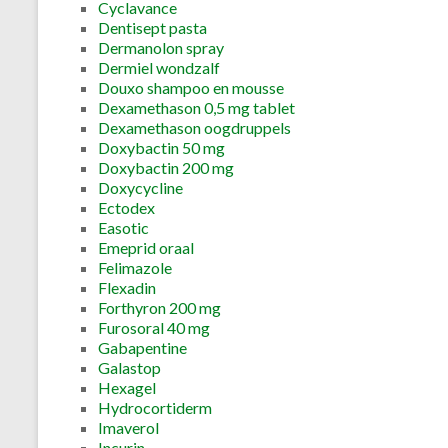
Cyclavance
Dentisept pasta
Dermanolon spray
Dermiel wondzalf
Douxo shampoo en mousse
Dexamethason 0,5 mg tablet
Dexamethason oogdruppels
Doxybactin 50 mg
Doxybactin 200 mg
Doxycycline
Ectodex
Easotic
Emeprid oraal
Felimazole
Flexadin
Forthyron 200 mg
Furosoral 40 mg
Gabapentine
Galastop
Hexagel
Hydrocortiderm
Imaverol
Incurin