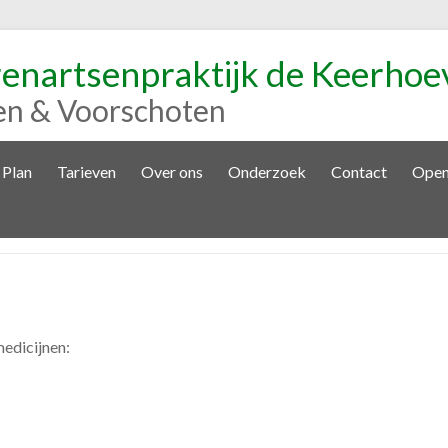
renartsenpraktijk de Keerhoe
en & Voorschoten
 Plan
Tarieven
Over ons
Onderzoek
Contact
Open
medicijnen: