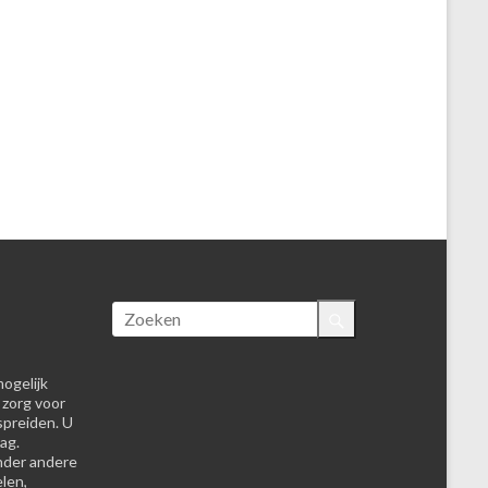
ogelijk
 zorg voor
spreiden. U
ag.
nder andere
elen,