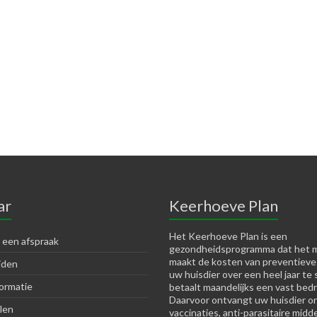
ar
Keerhoeve Plan
Het Keerhoeve Plan is een
 een afspraak
gezondheidsprogramma dat het m
maakt de kosten van preventieve
jden
uw huisdier over een heel jaar te 
ormatie
betaalt maandelijks een vast bedr
Daarvoor ontvangt uw huisdier o
len
vaccinaties, anti-parasitaire midd