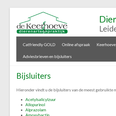
Die
Leid
Catfriendly GOLD
Online afspraak
Keerhoeve
Adviesbrieven en bijsluiters
Bijsluiters
Hieronder vindt u de bijsluiters van de meest gebruikte 
Acetylsalicylzuur
Allopurinol
Alprazolam
Amoxybactin