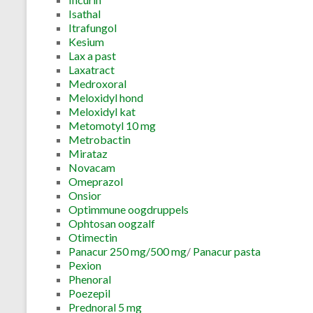
Isathal
Itrafungol
Kesium
Lax a past
Laxatract
Medroxoral
Meloxidyl hond
Meloxidyl kat
Metomotyl 10 mg
Metrobactin
Mirataz
Novacam
Omeprazol
Onsior
Optimmune oogdruppels
Ophtosan oogzalf
Otimectin
Panacur 250 mg/500 mg
/
Panacur pasta
Pexion
Phenoral
Poezepil
Prednoral 5 mg