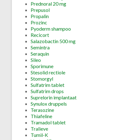
Prednoral 20 mg
Prepusol
Propalin
Prozinc
Pyoderm shampoo
Recicort
Salazobactin 500 mg
Semintra
Seraquin
Sileo
Sporimune
Stesolid rectiole
Stomorgyl
Sulfatrim tablet
Sulfatrim drops
Suprelorin implantaat
Synulox druppels
Terasozine
Thiafeline
Tramadol tablet
Tralieve
Tumil-K