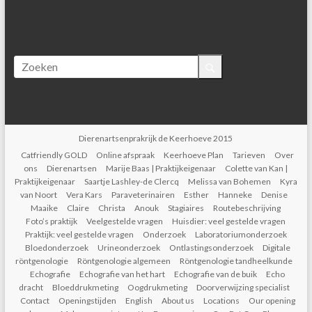
Dierenartsenprakrijk de Keerhoeve 2015
Catfriendly GOLD
Online afspraak
Keerhoeve Plan
Tarieven
Over
ons
Dierenartsen
Marije Baas | Praktijkeigenaar
Colette van Kan |
Praktijkeigenaar
Saartje Lashley-de Clercq
Melissa van Bohemen
Kyra
van Noort
Vera Kars
Paraveterinairen
Esther
Hanneke
Denise
Maaike
Claire
Christa
Anouk
Stagiaires
Routebeschrijving
Foto’s praktijk
Veelgestelde vragen
Huisdier: veel gestelde vragen
Praktijk: veel gestelde vragen
Onderzoek
Laboratoriumonderzoek
Bloedonderzoek
Urineonderzoek
Ontlastingsonderzoek
Digitale
röntgenologie
Röntgenologie algemeen
Röntgenologie tandheelkunde
Echografie
Echografie van het hart
Echografie van de buik
Echo
dracht
Bloeddrukmeting
Oogdrukmeting
Doorverwijzing specialist
Contact
Openingstijden
English
About us
Locations
Our opening