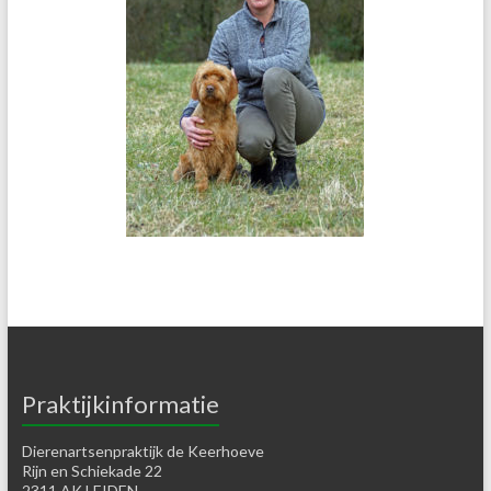
Praktijkinformatie
Dierenartsenpraktijk de Keerhoeve
Rijn en Schiekade 22
2311 AK LEIDEN