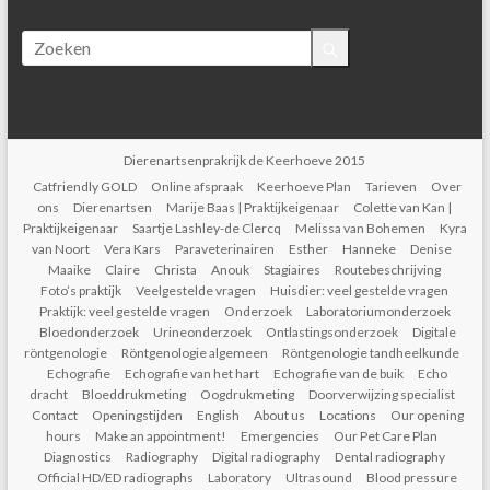
Dierenartsenprakrijk de Keerhoeve 2015
Catfriendly GOLD
Online afspraak
Keerhoeve Plan
Tarieven
Over
ons
Dierenartsen
Marije Baas | Praktijkeigenaar
Colette van Kan |
Praktijkeigenaar
Saartje Lashley-de Clercq
Melissa van Bohemen
Kyra
van Noort
Vera Kars
Paraveterinairen
Esther
Hanneke
Denise
Maaike
Claire
Christa
Anouk
Stagiaires
Routebeschrijving
Foto’s praktijk
Veelgestelde vragen
Huisdier: veel gestelde vragen
Praktijk: veel gestelde vragen
Onderzoek
Laboratoriumonderzoek
Bloedonderzoek
Urineonderzoek
Ontlastingsonderzoek
Digitale
röntgenologie
Röntgenologie algemeen
Röntgenologie tandheelkunde
Echografie
Echografie van het hart
Echografie van de buik
Echo
dracht
Bloeddrukmeting
Oogdrukmeting
Doorverwijzing specialist
Contact
Openingstijden
English
About us
Locations
Our opening
hours
Make an appointment!
Emergencies
Our Pet Care Plan
Diagnostics
Radiography
Digital radiography
Dental radiography
Official HD/ED radiographs
Laboratory
Ultrasound
Blood pressure