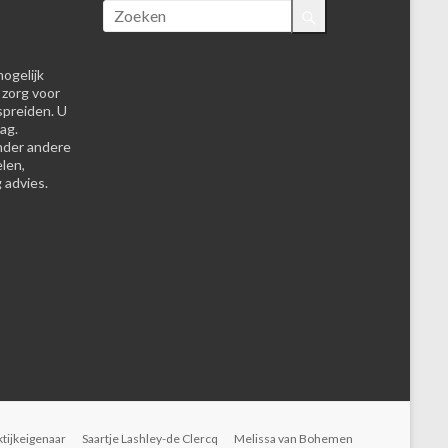
ogelijk
 zorg voor
spreiden. U
ag.
nder andere
elen,
 advies.
ktijkeigenaar
Saartje Lashley-de Clercq
Melissa van Bohemen