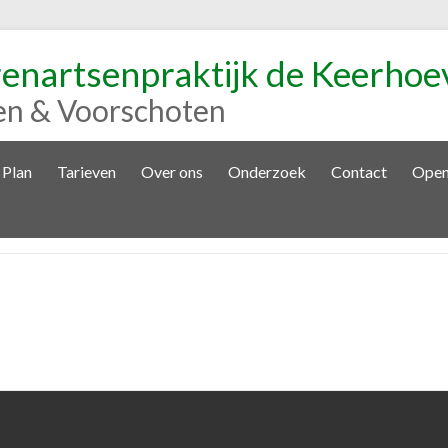
renartsenpraktijk de Keerhoe
en & Voorschoten
 Plan
Tarieven
Over ons
Onderzoek
Contact
Open