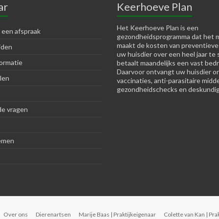
ar
Keerhoeve Plan
Het Keerhoeve Plan is een
 een afspraak
gezondheidsprogramma dat het m
maakt de kosten van preventieve
jden
uw huisdier over een heel jaar te 
ormatie
betaalt maandelijks een vast bedr
Daarvoor ontvangt uw huisdier o
len
vaccinaties, anti-parasitaire midd
gezondheidschecks en deskundig
de vragen
emen
Over ons
Dierenartsen
Marije Baas | Praktijkeigenaar
Colette van Kan | Pra