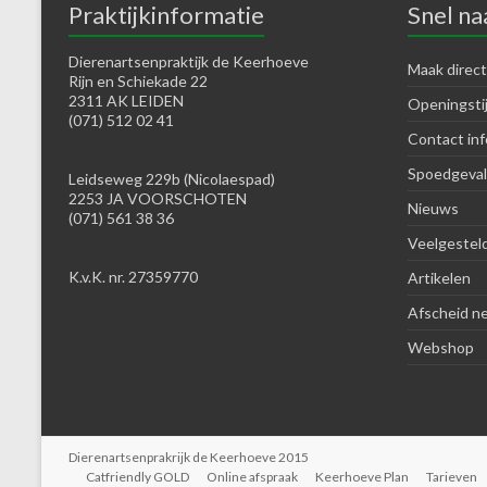
Praktijkinformatie
Snel na
Dierenartsenpraktijk de Keerhoeve
Maak direct
Rijn en Schiekade 22
2311 AK LEIDEN
Openingsti
(071) 512 02 41
Contact inf
Spoedgeval
Leidseweg 229b (Nicolaespad)
2253 JA VOORSCHOTEN
Nieuws
(071) 561 38 36
Veelgestel
K.v.K. nr. 27359770
Artikelen
Afscheid n
Webshop
Dierenartsenprakrijk de Keerhoeve 2015
Catfriendly GOLD
Online afspraak
Keerhoeve Plan
Tarieven