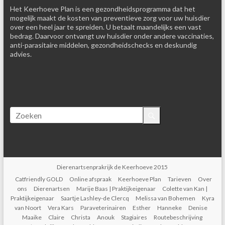
Het Keerhoeve Plan is een gezondheidsprogramma dat het
mogelijk maakt de kosten van preventieve zorg voor uw huisdier
over een heel jaar te spreiden. U betaalt maandelijks een vast
bedrag. Daarvoor ontvangt uw huisdier onder andere vaccinaties,
anti-parasitaire middelen, gezondheidschecks en deskundig
advies.
Dierenartsenprakrijk de Keerhoeve 2015
Catfriendly GOLD
Online afspraak
Keerhoeve Plan
Tarieven
Over
ons
Dierenartsen
Marije Baas | Praktijkeigenaar
Colette van Kan |
Praktijkeigenaar
Saartje Lashley-de Clercq
Melissa van Bohemen
Kyra
van Noort
Vera Kars
Paraveterinairen
Esther
Hanneke
Denise
Maaike
Claire
Christa
Anouk
Stagiaires
Routebeschrijving