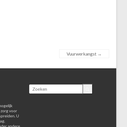
Vuurwerkangst
→
ogelijk
 zorg voor
spreiden. U
ag.
nder andere