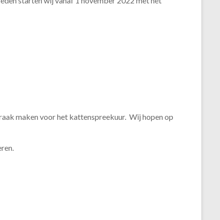
e reden starten wij vanaf 1 november 2022 met het
spraak maken voor het kattenspreekuur. Wij hopen op
eren.