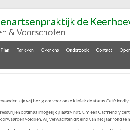
renartsenpraktijk de Keerhoe
en & Voorschoten
 Plan
Tarieven
Over ons
Onderzoek
Contact
Open
maanden zijn wij bezig om voor onze kliniek de status Catfriendly t
ressvrij en optimaal mogelijk plaatsvindt. Om een Catfriendly certi
oorwaarden voldoen, wij verwachten dit eind van het jaar rond te 