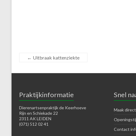
←
Uitbraak kattenziekte
Praktijkinformatie
Snel na
Dierenartsenpraktijk de Keerhoeve
Maak direct
Rijn en Schiekade 22
2311 AK LEIDEN
Openingsti
(071) 512 02 41
Contact inf