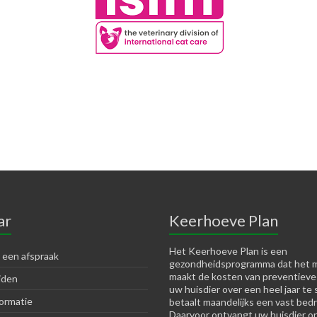
ar
Keerhoeve Plan
Het Keerhoeve Plan is een
 een afspraak
gezondheidsprogramma dat het m
maakt de kosten van preventieve
jden
uw huisdier over een heel jaar te 
ormatie
betaalt maandelijks een vast bedr
Daarvoor ontvangt uw huisdier o