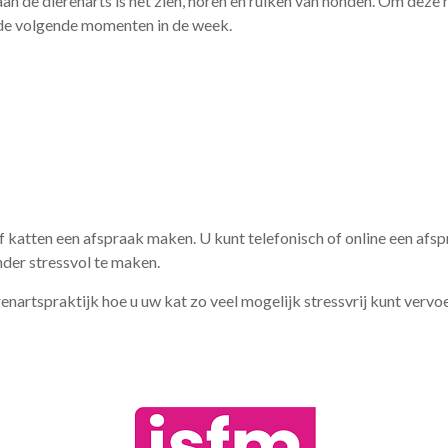
aan de dierenarts is het zien, horen en ruiken van honden. Om dez
 de volgende momenten in de week.
of katten een afspraak maken. U kunt telefonisch of online een af
der stressvol te maken.
enartspraktijk hoe u uw kat zo veel mogelijk stressvrij kunt vervo