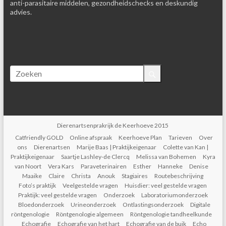
anti-parasitaire middelen, gezondheidschecks en deskundig
advies.
Dierenartsenprakrijk de Keerhoeve 2015
Catfriendly GOLD
Online afspraak
Keerhoeve Plan
Tarieven
Over
ons
Dierenartsen
Marije Baas | Praktijkeigenaar
Colette van Kan |
Praktijkeigenaar
Saartje Lashley-de Clercq
Melissa van Bohemen
Kyra
van Noort
Vera Kars
Paraveterinairen
Esther
Hanneke
Denise
Maaike
Claire
Christa
Anouk
Stagiaires
Routebeschrijving
Foto’s praktijk
Veelgestelde vragen
Huisdier: veel gestelde vragen
Praktijk: veel gestelde vragen
Onderzoek
Laboratoriumonderzoek
Bloedonderzoek
Urineonderzoek
Ontlastingsonderzoek
Digitale
röntgenologie
Röntgenologie algemeen
Röntgenologie tandheelkunde
Echografie
Echografie van het hart
Echografie van de buik
Echo