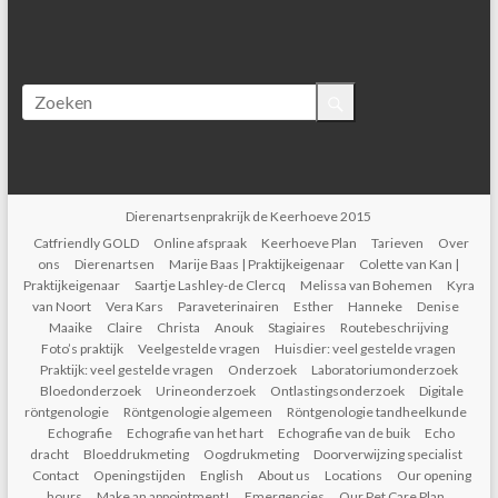
Dierenartsenprakrijk de Keerhoeve 2015
Catfriendly GOLD
Online afspraak
Keerhoeve Plan
Tarieven
Over
ons
Dierenartsen
Marije Baas | Praktijkeigenaar
Colette van Kan |
Praktijkeigenaar
Saartje Lashley-de Clercq
Melissa van Bohemen
Kyra
van Noort
Vera Kars
Paraveterinairen
Esther
Hanneke
Denise
Maaike
Claire
Christa
Anouk
Stagiaires
Routebeschrijving
Foto’s praktijk
Veelgestelde vragen
Huisdier: veel gestelde vragen
Praktijk: veel gestelde vragen
Onderzoek
Laboratoriumonderzoek
Bloedonderzoek
Urineonderzoek
Ontlastingsonderzoek
Digitale
röntgenologie
Röntgenologie algemeen
Röntgenologie tandheelkunde
Echografie
Echografie van het hart
Echografie van de buik
Echo
dracht
Bloeddrukmeting
Oogdrukmeting
Doorverwijzing specialist
Contact
Openingstijden
English
About us
Locations
Our opening
hours
Make an appointment!
Emergencies
Our Pet Care Plan