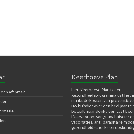
ar
Keerhoeve Plan
Het Keerhoeve Plan is een
 een afspraak
gezondheidsprogramma dat het m
maakt de kosten van preventieve
jden
uw huisdier over een heel jaar te 
ormatie
betaalt maandelijks een vast bedr
Daarvoor ontvangt uw huisdier o
len
vaccinaties, anti-parasitaire midd
gezondheidschecks en deskundig