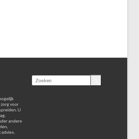
ogelijk
 zorg voor
spreiden. U
ag.
nder andere
elen,
 advies.