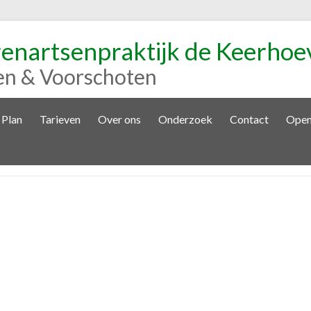
renartsenpraktijk de Keerhoe
en & Voorschoten
 Plan
Tarieven
Over ons
Onderzoek
Contact
Open