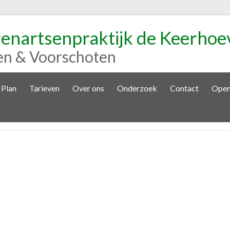
renartsenpraktijk de Keerhoe
en & Voorschoten
 Plan
Tarieven
Over ons
Onderzoek
Contact
Open