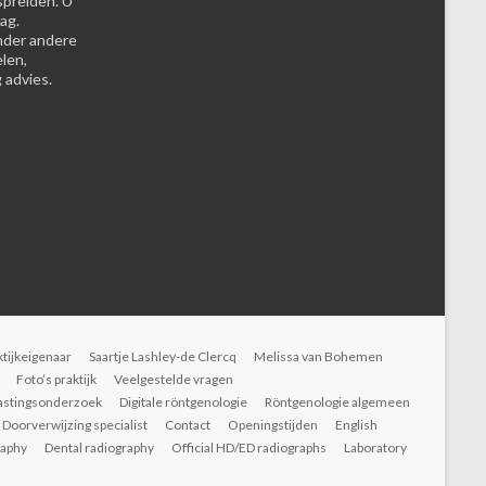
spreiden. U
ag.
nder andere
elen,
 advies.
ktijkeigenaar
Saartje Lashley-de Clercq
Melissa van Bohemen
Foto’s praktijk
Veelgestelde vragen
astingsonderzoek
Digitale röntgenologie
Röntgenologie algemeen
Doorverwijzing specialist
Contact
Openingstijden
English
raphy
Dental radiography
Official HD/ED radiographs
Laboratory