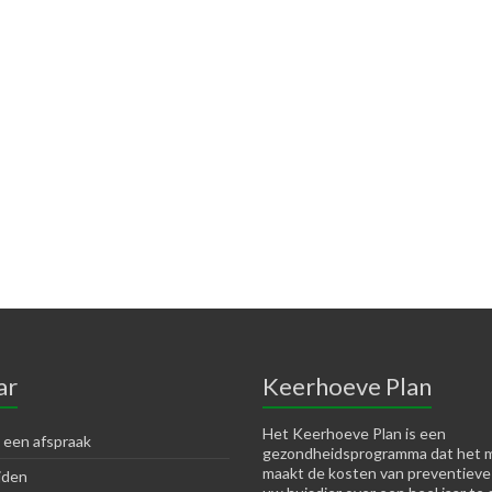
ar
Keerhoeve Plan
Het Keerhoeve Plan is een
 een afspraak
gezondheidsprogramma dat het m
maakt de kosten van preventieve
jden