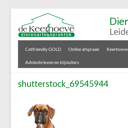
Die
Leid
Catfriendly GOLD
Online afspraak
Keerhoeve
Adviesbrieven en bijsluiters
shutterstock_69545944