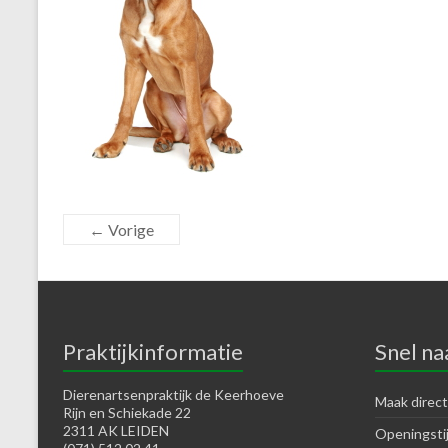
← Vorige
Praktijkinformatie
Snel na
Dierenartsenpraktijk de Keerhoeve
Maak direct
Rijn en Schiekade 22
2311 AK LEIDEN
Openingsti