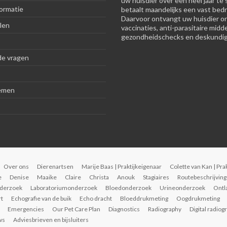
uw huisdier over een heel jaar te 
ormatie
betaalt maandelijks een vast bedr
Daarvoor ontvangt uw huisdier o
len
vaccinaties, anti-parasitaire midd
gezondheidschecks en deskundig
de vragen
emen
Over ons
Dierenartsen
Marije Baas | Praktijkeigenaar
Colette van Kan | Pra
e
Denise
Maaike
Claire
Christa
Anouk
Stagiaires
Routebeschrijving
derzoek
Laboratoriumonderzoek
Bloedonderzoek
Urineonderzoek
Ontl
rt
Echografie van de buik
Echo dracht
Bloeddrukmeting
Oogdrukmeting
Emergencies
Our Pet Care Plan
Diagnostics
Radiography
Digital radiog
ws
Adviesbrieven en bijsluiters