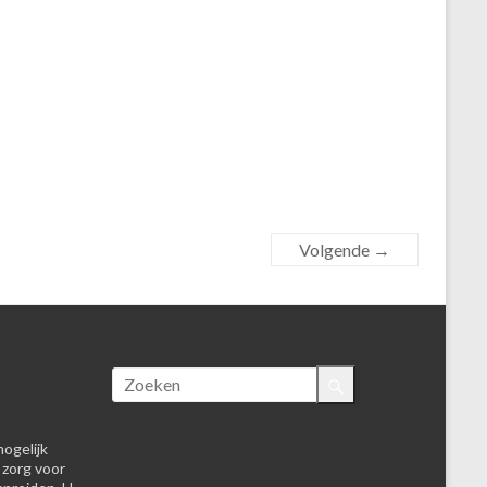
Volgende →
ogelijk
 zorg voor