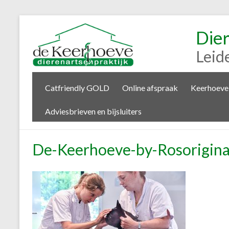
Die
Leid
Catfriendly GOLD
Online afspraak
Keerhoeve
Adviesbrieven en bijsluiters
De-Keerhoeve-by-Rosorigin