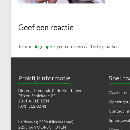
Geef een reactie
Je moet
ingelogd zijn op
om een reactie te plaatsen.
Praktijkinformatie
Snel na
Dierenartsenpraktijk de Keerhoeve
Maak direct
Rijn en Schiekade 22
2311 AK LEIDEN
Openingsti
(071) 512 02 41
Contact inf
Spoedgeval
Leidseweg 229b (Nicolaespad)
2253 JA VOORSCHOTEN
Nieuws