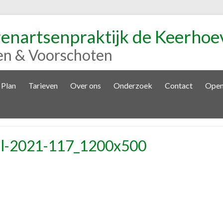
renartsenpraktijk de Keerhoe
en & Voorschoten
 Plan
Tarieven
Over ons
Onderzoek
Contact
Open
al-2021-117_1200x500