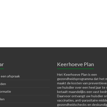
ar
Keerhoeve Plan
Het Keerhoeve Plan is een
 een afspraak
gezondheidsprogramma dat het m
maakt de kosten van preventieve
jden
uw huisdier over een heel jaar te 
ormatie
betaalt maandelijks een vast bedr
Daarvoor ontvangt uw huisdier o
len
vaccinaties, anti-parasitaire midd
gezondheidschecks en deskundig