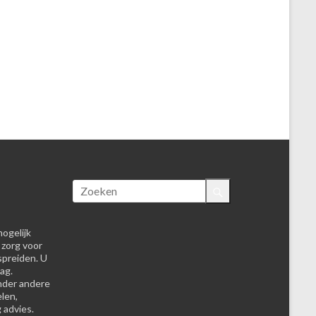
ogelijk
 zorg voor
spreiden. U
ag.
nder andere
elen,
 advies.