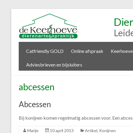
Die
Leid
Catfriendly GOLD
Online afspraak
Keerhoeve
Adviesbrieven en bijsluiters
abcessen
Abcessen
Bij konijnen komen regelmatig abcessen voor. Een abces i
Marije
10 april 2013
Artikel
,
Konijnen