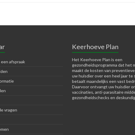
ar
Keerhoeve Plan
Het Keerhoeve Plan is een
 een afspraak
gezondheidsprogramma dat het m
maakt de kosten van preventieve
jden
uw huisdier over een heel jaar te 
ormatie
betaalt maandelijks een vast bedr
Daarvoor ontvangt uw huisdier o
len
vaccinaties, anti-parasitaire midd
gezondheidschecks en deskundig
de vragen
emen