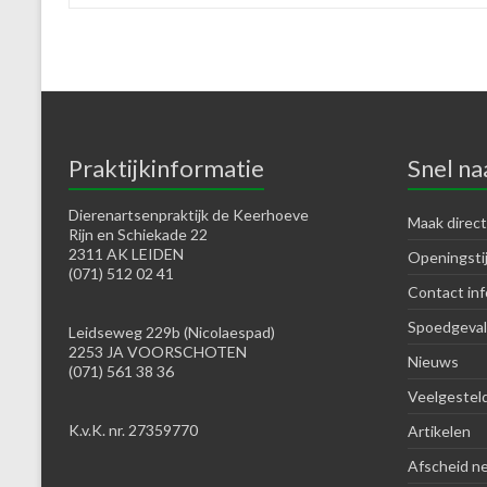
Praktijkinformatie
Snel na
Dierenartsenpraktijk de Keerhoeve
Maak direct
Rijn en Schiekade 22
2311 AK LEIDEN
Openingsti
(071) 512 02 41
Contact inf
Spoedgeval
Leidseweg 229b (Nicolaespad)
2253 JA VOORSCHOTEN
Nieuws
(071) 561 38 36
Veelgestel
K.v.K. nr. 27359770
Artikelen
Afscheid n