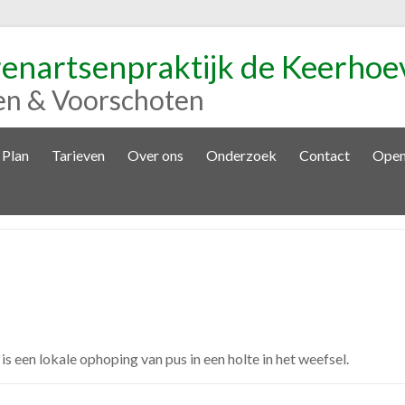
renartsenpraktijk de Keerhoe
en & Voorschoten
 Plan
Tarieven
Over ons
Onderzoek
Contact
Open
s een lokale ophoping van pus in een holte in het weefsel.