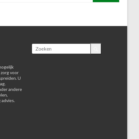
ogelijk
 zorg voor
spreiden. U
ag.
nder andere
elen,
 advies.