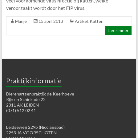
veel voorkomende virusinfectie bij katten, welke
veroorzaakt wordt door het FIP virus.
Marije
15 april 2013
Artikel
,
Katten
Lees meer
Praktijkinformatie
Dierenartsenpraktijk de Keerhoeve
Rijn en Schiekade 22
2311 AK LEIDEN
(071) 512 02 41
Leidseweg 229b (Nicolaespad)
2253 JA VOORSCHOTEN