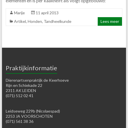
elementen en is per kaakhelft als volgt opgebouwd:
Marije
11 april 2013
Artikel
,
Honden
,
Tandheelkunde
Lees meer
Praktijkinformatie
Dierenartsenpraktijk de Keerhoeve
Rijn en Schiekade 22
2311 AK LEIDEN
(071) 512 02 41
Leidseweg 229b (Nicolaespad)
2253 JA VOORSCHOTEN
(071) 561 38 36