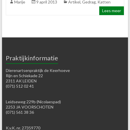
Marije
9 april 2013
Artikel
,
Gedrag
,
Katten
Lees meer
Praktijkinformatie
Dierenartsenpraktijk de Keerhoeve
Rijn en Schiekade 22
2311 AK LEIDEN
(071) 512 02 41
Leidseweg 229b (Nicolaespad)
2253 JA VOORSCHOTEN
(071) 561 38 36
K.v.K. nr. 27359770