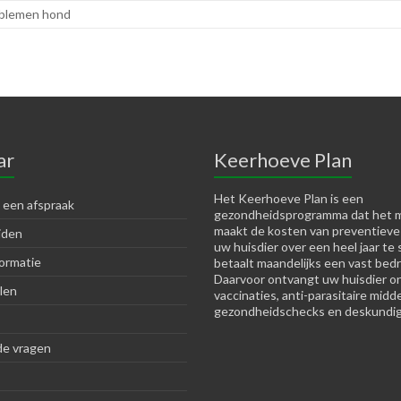
blemen hond
ar
Keerhoeve Plan
Het Keerhoeve Plan is een
 een afspraak
gezondheidsprogramma dat het m
maakt de kosten van preventieve
jden
uw huisdier over een heel jaar te 
ormatie
betaalt maandelijks een vast bedr
Daarvoor ontvangt uw huisdier o
len
vaccinaties, anti-parasitaire midd
gezondheidschecks en deskundig
de vragen