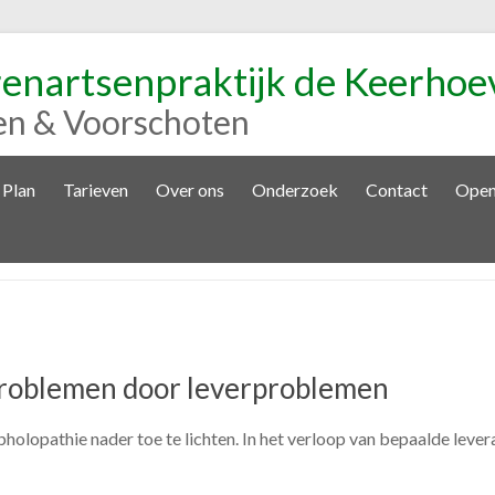
renartsenpraktijk de Keerhoe
en & Voorschoten
 Plan
Tarieven
Over ons
Onderzoek
Contact
Open
roblemen door leverproblemen
pholopathie nader toe te lichten. In het verloop van bepaalde lev