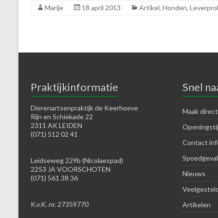
Marije
18 april 2013
Artikel
,
Honden
,
Leverpro
Praktijkinformatie
Snel na
Dierenartsenpraktijk de Keerhoeve
Maak direct
Rijn en Schiekade 22
2311 AK LEIDEN
Openingsti
(071) 512 02 41
Contact inf
Spoedgeval
Leidseweg 229b (Nicolaespad)
2253 JA VOORSCHOTEN
Nieuws
(071) 561 38 36
Veelgestel
K.v.K. nr. 27359770
Artikelen