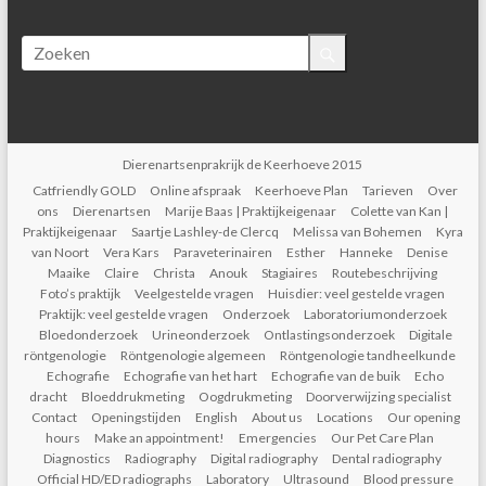
Dierenartsenprakrijk de Keerhoeve 2015
Catfriendly GOLD
Online afspraak
Keerhoeve Plan
Tarieven
Over
ons
Dierenartsen
Marije Baas | Praktijkeigenaar
Colette van Kan |
Praktijkeigenaar
Saartje Lashley-de Clercq
Melissa van Bohemen
Kyra
van Noort
Vera Kars
Paraveterinairen
Esther
Hanneke
Denise
Maaike
Claire
Christa
Anouk
Stagiaires
Routebeschrijving
Foto’s praktijk
Veelgestelde vragen
Huisdier: veel gestelde vragen
Praktijk: veel gestelde vragen
Onderzoek
Laboratoriumonderzoek
Bloedonderzoek
Urineonderzoek
Ontlastingsonderzoek
Digitale
röntgenologie
Röntgenologie algemeen
Röntgenologie tandheelkunde
Echografie
Echografie van het hart
Echografie van de buik
Echo
dracht
Bloeddrukmeting
Oogdrukmeting
Doorverwijzing specialist
Contact
Openingstijden
English
About us
Locations
Our opening
hours
Make an appointment!
Emergencies
Our Pet Care Plan
Diagnostics
Radiography
Digital radiography
Dental radiography
Official HD/ED radiographs
Laboratory
Ultrasound
Blood pressure