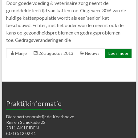
Door goede voeding & veterinaire zorg neemt de
gemiddelde leeftijd van katten toe. Ongeveer 30% van de
huidige kattenpopulatie wordt als een ‘senior’ kat
beschouwd. Echter, met het ouder worden neemt ook de
kans op gezondheidsproblemen en gedragsproblemen
toe. Gedragsveranderingen die
Marije
26 augustus 2013
Nieuws
Lees meer
Praktijkinformatie
Dierenartsenpraktijk de Keerhoeve
Rijn en Schiekade 22
2311 AK LEIDEN
(071) 512 02 41