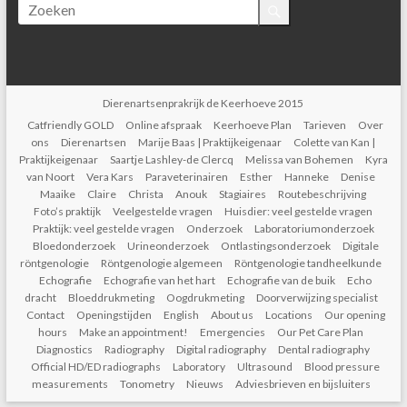
Dierenartsenprakrijk de Keerhoeve 2015
Catfriendly GOLD
Online afspraak
Keerhoeve Plan
Tarieven
Over
ons
Dierenartsen
Marije Baas | Praktijkeigenaar
Colette van Kan |
Praktijkeigenaar
Saartje Lashley-de Clercq
Melissa van Bohemen
Kyra
van Noort
Vera Kars
Paraveterinairen
Esther
Hanneke
Denise
Maaike
Claire
Christa
Anouk
Stagiaires
Routebeschrijving
Foto’s praktijk
Veelgestelde vragen
Huisdier: veel gestelde vragen
Praktijk: veel gestelde vragen
Onderzoek
Laboratoriumonderzoek
Bloedonderzoek
Urineonderzoek
Ontlastingsonderzoek
Digitale
röntgenologie
Röntgenologie algemeen
Röntgenologie tandheelkunde
Echografie
Echografie van het hart
Echografie van de buik
Echo
dracht
Bloeddrukmeting
Oogdrukmeting
Doorverwijzing specialist
Contact
Openingstijden
English
About us
Locations
Our opening
hours
Make an appointment!
Emergencies
Our Pet Care Plan
Diagnostics
Radiography
Digital radiography
Dental radiography
Official HD/ED radiographs
Laboratory
Ultrasound
Blood pressure
measurements
Tonometry
Nieuws
Adviesbrieven en bijsluiters