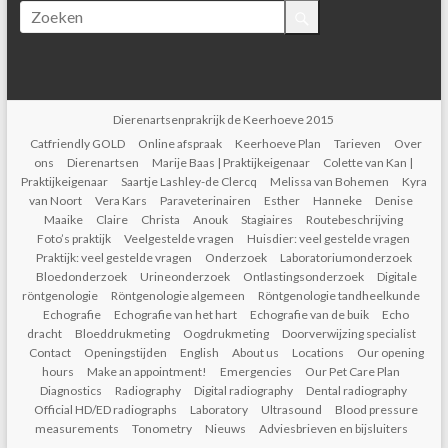
Dierenartsenprakrijk de Keerhoeve 2015
Catfriendly GOLD
Online afspraak
Keerhoeve Plan
Tarieven
Over
ons
Dierenartsen
Marije Baas | Praktijkeigenaar
Colette van Kan |
Praktijkeigenaar
Saartje Lashley-de Clercq
Melissa van Bohemen
Kyra
van Noort
Vera Kars
Paraveterinairen
Esther
Hanneke
Denise
Maaike
Claire
Christa
Anouk
Stagiaires
Routebeschrijving
Foto’s praktijk
Veelgestelde vragen
Huisdier: veel gestelde vragen
Praktijk: veel gestelde vragen
Onderzoek
Laboratoriumonderzoek
Bloedonderzoek
Urineonderzoek
Ontlastingsonderzoek
Digitale
röntgenologie
Röntgenologie algemeen
Röntgenologie tandheelkunde
Echografie
Echografie van het hart
Echografie van de buik
Echo
dracht
Bloeddrukmeting
Oogdrukmeting
Doorverwijzing specialist
Contact
Openingstijden
English
About us
Locations
Our opening
hours
Make an appointment!
Emergencies
Our Pet Care Plan
Diagnostics
Radiography
Digital radiography
Dental radiography
Official HD/ED radiographs
Laboratory
Ultrasound
Blood pressure
measurements
Tonometry
Nieuws
Adviesbrieven en bijsluiters