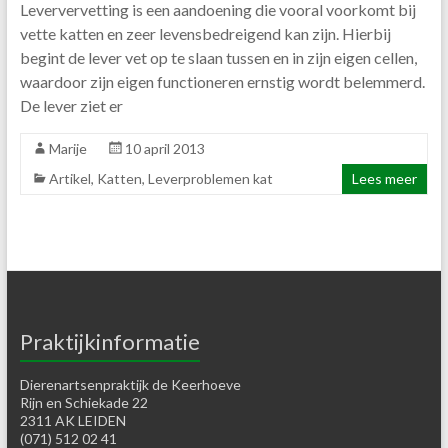
Leververvetting is een aandoening die vooral voorkomt bij
vette katten en zeer levensbedreigend kan zijn. Hierbij
begint de lever vet op te slaan tussen en in zijn eigen cellen,
waardoor zijn eigen functioneren ernstig wordt belemmerd.
De lever ziet er
Marije
10 april 2013
Artikel
,
Katten
,
Leverproblemen kat
Lees meer
Praktijkinformatie
Dierenartsenpraktijk de Keerhoeve
Rijn en Schiekade 22
2311 AK LEIDEN
(071) 512 02 41