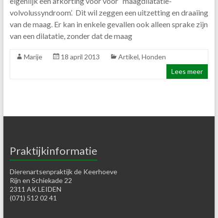
eigenlijk een afkorting voor voor ‘maagdilatatie-
volvolussyndroom’. Dit wil zeggen een uitzetting en draaiing
van de maag. Er kan in enkele gevallen ook alleen sprake zijn
van een dilatatie, zonder dat de maag
Marije
18 april 2013
Artikel
,
Honden
Lees meer
Praktijkinformatie
Dierenartsenpraktijk de Keerhoeve
Rijn en Schiekade 22
2311 AK LEIDEN
(071) 512 02 41