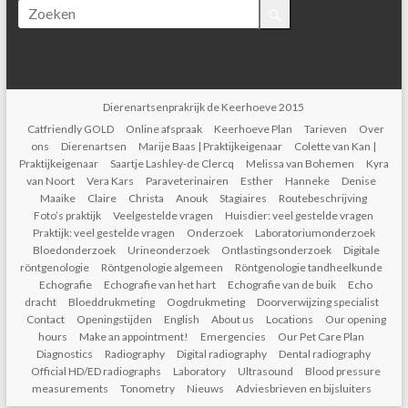
Dierenartsenprakrijk de Keerhoeve 2015
Catfriendly GOLD
Online afspraak
Keerhoeve Plan
Tarieven
Over
ons
Dierenartsen
Marije Baas | Praktijkeigenaar
Colette van Kan |
Praktijkeigenaar
Saartje Lashley-de Clercq
Melissa van Bohemen
Kyra
van Noort
Vera Kars
Paraveterinairen
Esther
Hanneke
Denise
Maaike
Claire
Christa
Anouk
Stagiaires
Routebeschrijving
Foto’s praktijk
Veelgestelde vragen
Huisdier: veel gestelde vragen
Praktijk: veel gestelde vragen
Onderzoek
Laboratoriumonderzoek
Bloedonderzoek
Urineonderzoek
Ontlastingsonderzoek
Digitale
röntgenologie
Röntgenologie algemeen
Röntgenologie tandheelkunde
Echografie
Echografie van het hart
Echografie van de buik
Echo
dracht
Bloeddrukmeting
Oogdrukmeting
Doorverwijzing specialist
Contact
Openingstijden
English
About us
Locations
Our opening
hours
Make an appointment!
Emergencies
Our Pet Care Plan
Diagnostics
Radiography
Digital radiography
Dental radiography
Official HD/ED radiographs
Laboratory
Ultrasound
Blood pressure
measurements
Tonometry
Nieuws
Adviesbrieven en bijsluiters