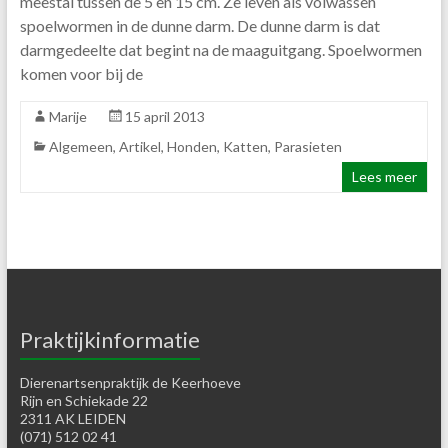
meestal tussen de 5 en 15 cm. Ze leven als volwassen
spoelwormen in de dunne darm. De dunne darm is dat
darmgedeelte dat begint na de maaguitgang. Spoelwormen
komen voor bij de
Marije
15 april 2013
Algemeen
,
Artikel
,
Honden
,
Katten
,
Parasieten
Lees meer
Praktijkinformatie
Dierenartsenpraktijk de Keerhoeve
Rijn en Schiekade 22
2311 AK LEIDEN
(071) 512 02 41