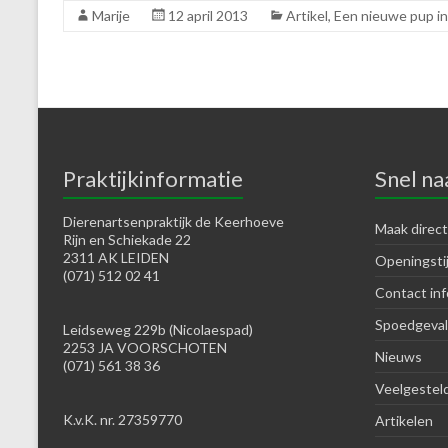
Marije
12 april 2013
Artikel
,
Een nieuwe pup in
Praktijkinformatie
Snel na
Dierenartsenpraktijk de Keerhoeve
Maak direct
Rijn en Schiekade 22
2311 AK LEIDEN
Openingsti
(071) 512 02 41
Contact inf
Spoedgeval
Leidseweg 229b (Nicolaespad)
2253 JA VOORSCHOTEN
Nieuws
(071) 561 38 36
Veelgestel
K.v.K. nr. 27359770
Artikelen