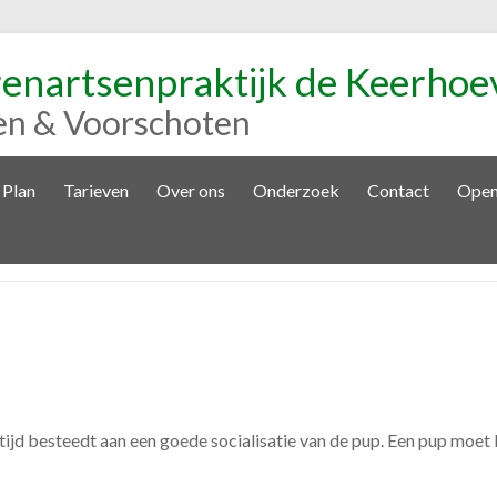
renartsenpraktijk de Keerhoe
en & Voorschoten
 Plan
Tarieven
Over ons
Onderzoek
Contact
Open
u tijd besteedt aan een goede socialisatie van de pup. Een pup moe