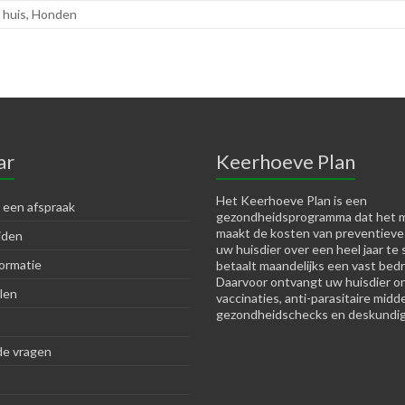
 huis
,
Honden
ar
Keerhoeve Plan
Het Keerhoeve Plan is een
 een afspraak
gezondheidsprogramma dat het m
maakt de kosten van preventieve
jden
uw huisdier over een heel jaar te 
ormatie
betaalt maandelijks een vast bedr
Daarvoor ontvangt uw huisdier o
len
vaccinaties, anti-parasitaire midd
gezondheidschecks en deskundig
de vragen