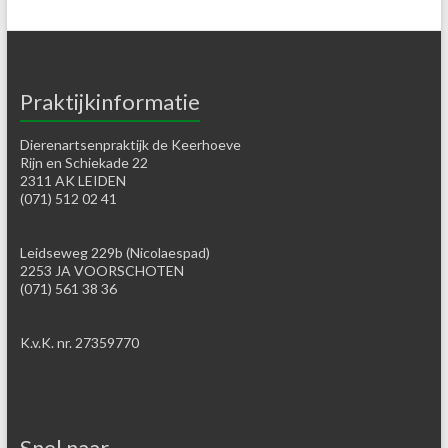
Praktijkinformatie
Dierenartsenpraktijk de Keerhoeve
Rijn en Schiekade 22
2311 AK LEIDEN
(071) 512 02 41
Leidseweg 229b (Nicolaespad)
2253 JA VOORSCHOTEN
(071) 561 38 36
K.v.K. nr. 27359770
Snel naar