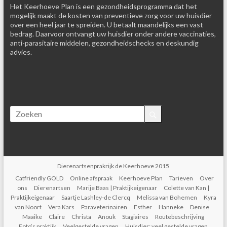
Het Keerhoeve Plan is een gezondheidsprogramma dat het
mogelijk maakt de kosten van preventieve zorg voor uw huisdier
over een heel jaar te spreiden. U betaalt maandelijks een vast
bedrag. Daarvoor ontvangt uw huisdier onder andere vaccinaties,
anti-parasitaire middelen, gezondheidschecks en deskundig
advies.
Dierenartsenprakrijk de Keerhoeve 2015
Catfriendly GOLD
Online afspraak
Keerhoeve Plan
Tarieven
Over
ons
Dierenartsen
Marije Baas | Praktijkeigenaar
Colette van Kan |
Praktijkeigenaar
Saartje Lashley-de Clercq
Melissa van Bohemen
Kyra
van Noort
Vera Kars
Paraveterinairen
Esther
Hanneke
Denise
Maaike
Claire
Christa
Anouk
Stagiaires
Routebeschrijving
Foto’s praktijk
Veelgestelde vragen
Huisdier: veel gestelde vragen