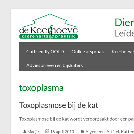
Die
Leid
Catfriendly GOLD
Online afspraak
Keerhoeve
Adviesbrieven en bijsluiters
toxoplasma
Toxoplasmose bij de kat
Toxoplasmose bij de kat wordt veroorzaakt door een paras
Marije
15 april 2013
Algemeen
,
Artikel
,
Katte