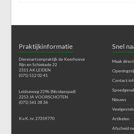
Praktijkinformatie
Snel na
Dierenartsenpraktijk de Keerhoeve
Maak direct
Rijn en Schiekade 22
2311 AK LEIDEN
Openingsti
(071) 512 02 41
Contact inf
Spoedgeval
Leidseweg 229b (Nicolaespad)
2253 JA VOORSCHOTEN
Nieuws
(071) 561 38 36
Veelgestel
K.v.K. nr. 27359770
Artikelen
Afscheid n