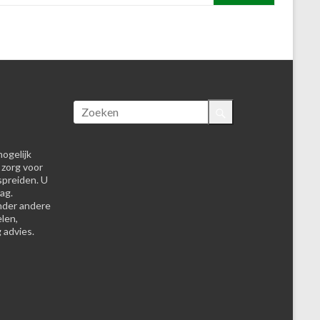
ogelijk
 zorg voor
spreiden. U
ag.
nder andere
elen,
 advies.