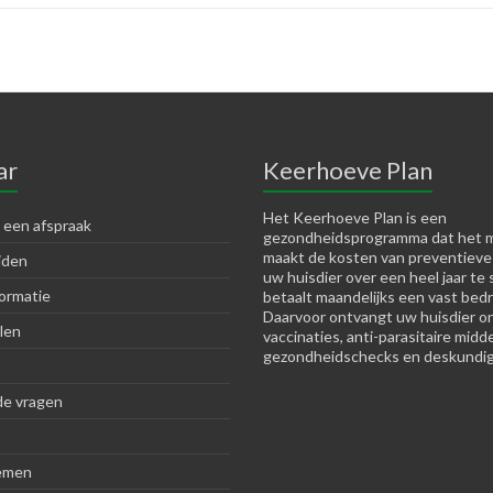
ar
Keerhoeve Plan
Het Keerhoeve Plan is een
 een afspraak
gezondheidsprogramma dat het m
maakt de kosten van preventieve
jden
uw huisdier over een heel jaar te 
ormatie
betaalt maandelijks een vast bedr
Daarvoor ontvangt uw huisdier o
len
vaccinaties, anti-parasitaire midd
gezondheidschecks en deskundig
de vragen
emen