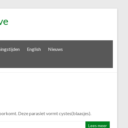
ve
ingstijden
English
Nieuws
voorkomt. Deze parasiet vormt cystes(blaasjes).
Lees meer