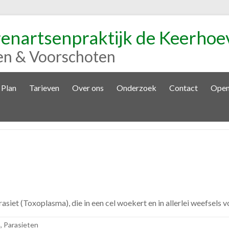
renartsenpraktijk de Keerhoe
en & Voorschoten
 Plan
Tarieven
Over ons
Onderzoek
Contact
Open
iet (Toxoplasma), die in een cel woekert en in allerlei weefsels 
n
,
Parasieten