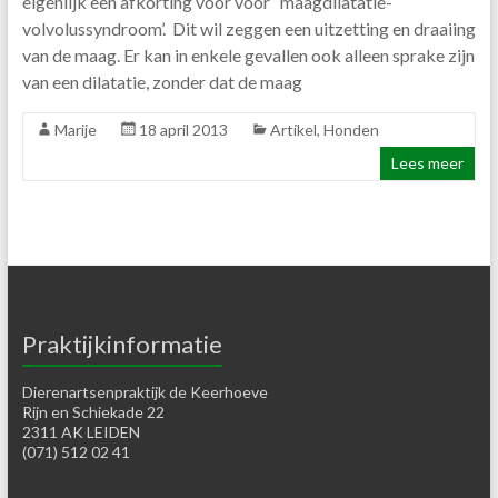
eigenlijk een afkorting voor voor ‘maagdilatatie-
volvolussyndroom’. Dit wil zeggen een uitzetting en draaiing
van de maag. Er kan in enkele gevallen ook alleen sprake zijn
van een dilatatie, zonder dat de maag
Marije
18 april 2013
Artikel
,
Honden
Lees meer
Praktijkinformatie
Dierenartsenpraktijk de Keerhoeve
Rijn en Schiekade 22
2311 AK LEIDEN
(071) 512 02 41