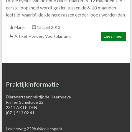
totale cyclus van de hond duurt daarom 6-12 maanden. De
eerste loopsheid wordt gezien tussen de 6-18 maanden
leeftijd, waarbij de kleinere rassen eerder loops worden dan
Marije
15 april 2013
Artikel
,
Honden
,
Voortplanting
Lees meer
Praktijkinformatie
Dierenartsenpraktijk de Keerhoeve
Rijn en Schiekade 22
2311 AK LEIDEN
(071) 512 02 41
Leidseweg 229b (Nicolaespad)